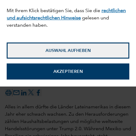
Mit Ihrem Klick bestätigen Sie, dass Sie die
rechtlichen
und aufsichtsrechtlichen Hinweise
gelesen und
verstanden haben.
AUSWAHL AUFHEBEN
AKZEPTIEREN
Tryggvi Gudmundsson
4. März 2025
mail_outline
Alles in allem dürfte die Länder Lateinamerikas in diesem
Jahr eher schwach wachsen. Zu den Herausforderungen
zählen Haushaltsbelastungen und mögliche weltweite
Handelsstörungen unter Trump 2.0. Während Mexiko und