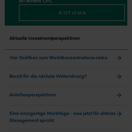
an einem Ort.
JETZT LESEN
Aktuelle Investmentperspektiven
arrow_forward
Vier Grafiken zum Marktkonzentrations-risiko
arrow_forward
Bereit für die nächste Weltordnung?
arrow_forward
Anleihenperspektiven
arrow_forward
Eine einzigartige Marktlage – was jetzt für aktives
Management spricht