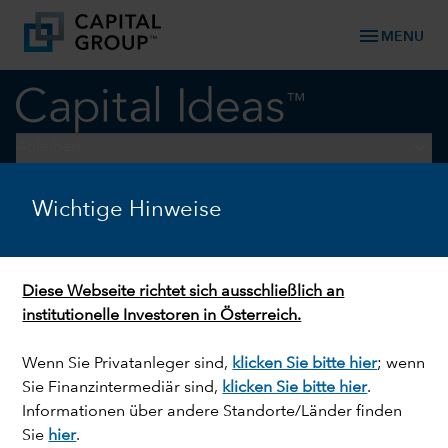
menu
MENU
keyboard_arrow_down
Anleihen
Wichtige Hinweise
EMERGING MARKETS
Ausblick 2025 für
Lateinamerika: Eher
Diese Webseite richtet sich ausschließlich an
schwaches Wachstum, aber
institutionelle Investoren in Österreich.
auch positive Aspekte
Wenn Sie Privatanleger sind,
klicken Sie bitte hier
; wenn
Sie Finanzintermediär sind,
klicken Sie bitte hier
.
Informationen über andere Standorte/Länder finden
Sie
hier
.