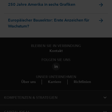
arrow_forward
250 Jahre Amerika in sechs Grafiken
arrow_forward
Europäischer Bausektor: Erste Anzeichen für
Wachstum?
BLEIBEN SIE IN VERBINDUNG
Kontakt
FOLGEN SIE UNS
UNSER UNTERNEHMEN
Über uns
Karriere
Richtlinien
expand_more
KOMPETENZEN & STRATEGIEN