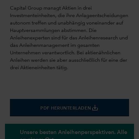
Capital Group managt Aktien in drei
Investmenteinheiten, die ihre Anlageentscheidungen
autonom treffen und unabhängig voneinander auf
Hauptversammlungen abstimmen. Die
Anleihenexperten sind für das Anleihenresearch und
das Anleihenmanagement im gesamten
Unternehmen verantwortlich. Bei aktienähnlichen
Anleihen werden sie aber ausschließlich für eine der
drei Aktieneinheiten tätig.
save_alt
PDF HERUNTERLADEN
Unsere besten Anleihenperspektiven. Alle