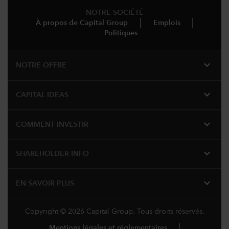
NOTRE SOCIÉTÉ
À propos de Capital Group
Emplois
Politiques
expand_more
NOTRE OFFRE
expand_more
CAPITAL IDEAS
expand_more
COMMENT INVESTIR
expand_more
SHAREHOLDER INFO
expand_more
EN SAVOIR PLUS
Copyright © 2026 Capital Group. Tous droits réservés.
Mentions légales et réglementaires