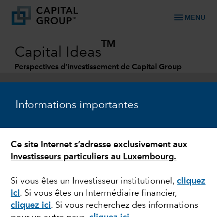
menu
MENU
TM
Capital Ideas
Perspectives d’investissement de Capital Group
Categories
Informations importantes
Ce site Internet s’adresse exclusivement aux
Investisseurs particuliers au Luxembourg.
Si vous êtes un Investisseur institutionnel,
cliquez
ici
. Si vous êtes un Intermédiaire financier,
VOLATILITÉ BOURSIÈRE
cliquez ici
. Si vous recherchez des informations
Faire des sacrifices