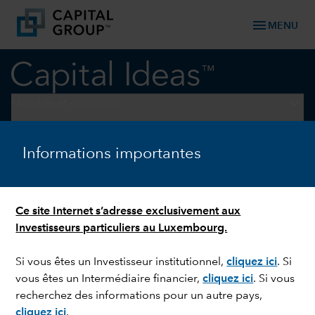
menu
MENU
keyboard_arrow_down
Marchés et économie
ACTIONS AMÉRICAINES
Informations importantes
Bitcoin : comment en parler
avec vos clients ?
Ce site Internet s’adresse exclusivement aux
Investisseurs particuliers au Luxembourg.
Si vous êtes un Investisseur institutionnel,
cliquez ici
. Si
vous êtes un Intermédiaire financier,
cliquez ici
. Si vous
recherchez des informations pour un autre pays,
cliquez ici
.