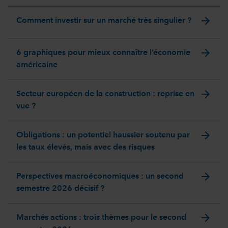
arrow_forward
Comment investir sur un marché très singulier ?
arrow_forward
6 graphiques pour mieux connaître l’économie
américaine
arrow_forward
Secteur européen de la construction : reprise en
vue ?
arrow_forward
Obligations : un potentiel haussier soutenu par
les taux élevés, mais avec des risques
arrow_forward
Perspectives macroéconomiques : un second
semestre 2026 décisif ?
arrow_forward
Marchés actions : trois thèmes pour le second