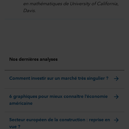
en mathématiques de University of California,
Davis.
Nos dernières analyses
arrow_forward
Comment investir sur un marché très singulier ?
arrow_forward
6 graphiques pour mieux connaître l’économie
américaine
arrow_forward
Secteur européen de la construction : reprise en
vue ?