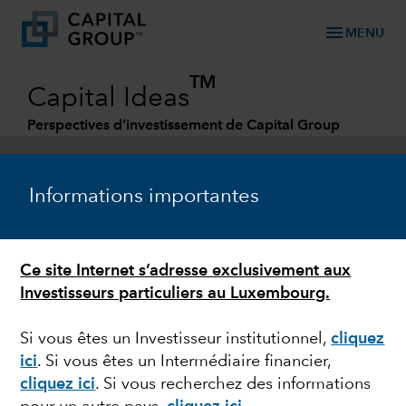
menu
MENU
TM
Capital Ideas
Perspectives d’investissement de Capital Group
Categories
Informations importantes
Ce site Internet s’adresse exclusivement aux
Investisseurs particuliers au Luxembourg.
Si vous êtes un Investisseur institutionnel,
cliquez
ici
. Si vous êtes un Intermédiaire financier,
DEVISES
cliquez ici
. Si vous recherchez des informations
Le bitcoin, pour ou