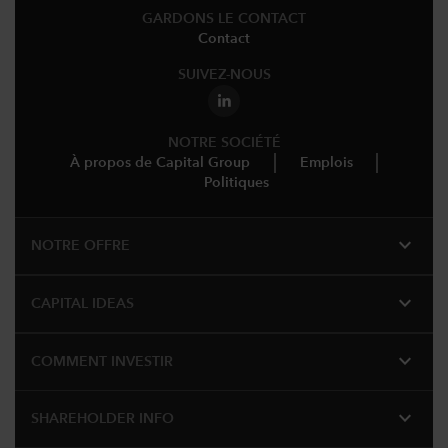
GARDONS LE CONTACT
Contact
SUIVEZ-NOUS
NOTRE SOCIÉTÉ
À propos de Capital Group
Emplois
Politiques
expand_more
NOTRE OFFRE
expand_more
CAPITAL IDEAS
expand_more
COMMENT INVESTIR
expand_more
SHAREHOLDER INFO