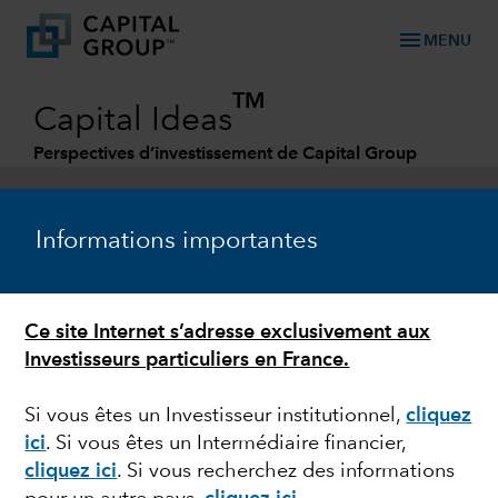
menu
MENU
TM
Capital Ideas
Perspectives d’investissement de Capital Group
Categories
Informations importantes
Ce site Internet s’adresse exclusivement aux
Investisseurs particuliers en France.
Si vous êtes un Investisseur institutionnel,
cliquez
ici
. Si vous êtes un Intermédiaire financier,
PERSPECTIVES
cliquez ici
. Si vous recherchez des informations
Rob Lovelace à propos