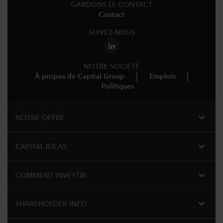
GARDONS LE CONTACT
Contact
SUIVEZ-NOUS
NOTRE SOCIÉTÉ
À propos de Capital Group
Emplois
Politiques
expand_more
NOTRE OFFRE
expand_more
CAPITAL IDEAS
expand_more
COMMENT INVESTIR
expand_more
SHAREHOLDER INFO