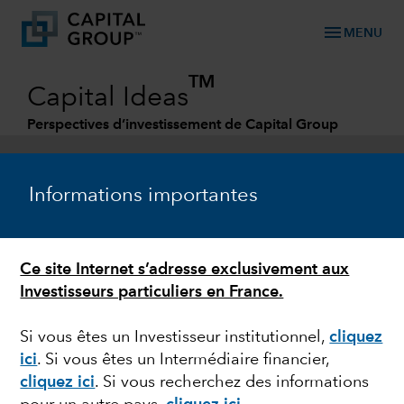
menu
MENU
TM
Capital Ideas
Perspectives d’investissement de Capital Group
Categories
Informations importantes
Ce site Internet s’adresse exclusivement aux
Investisseurs particuliers en France.
Si vous êtes un Investisseur institutionnel,
cliquez
ici
. Si vous êtes un Intermédiaire financier,
BANQUES CENTRALES
cliquez ici
. Si vous recherchez des informations
Entretien avec Andrew