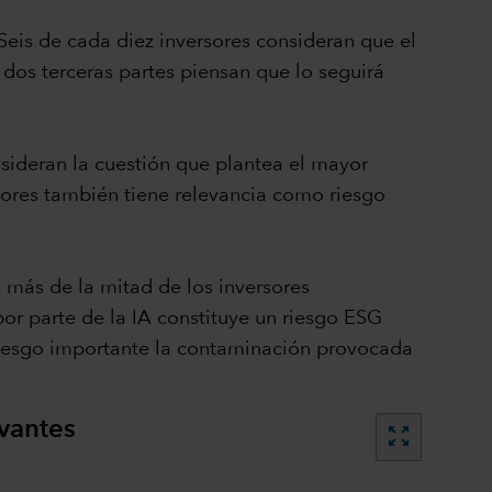
 Seis de cada diez inversores consideran que el
dos terceras partes piensan que lo seguirá
onsideran la cuestión que plantea el mayor
adores también tiene relevancia como riesgo
 más de la mitad de los inversores
r parte de la IA constituye un riesgo ESG
 riesgo importante la contaminación provocada
evantes
zoom_out_map