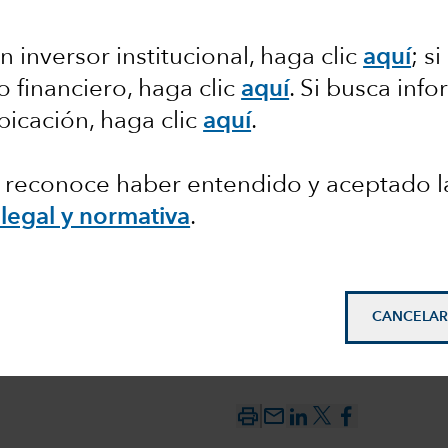
eligencia
n inversor institucional, haga clic
aquí
; s
o financiero, haga clic
aquí
. Si busca inf
estiones
bicación, haga clic
aquí
.
c, reconoce haber entendido y aceptado l
legal y normativa
.
CANCELAR
mail_outline