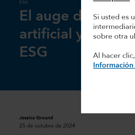
ESG
El auge de la int
Si usted es u
intermediari
artificial y las cu
sobre otra u
ESG
Al hacer cli
Información 
Jessica Ground
25 de octubre de 2024