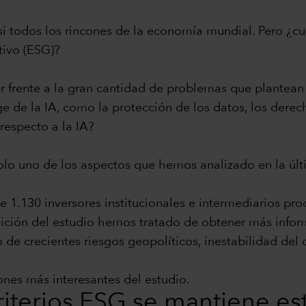
 casi todos los rincones de la economía mundial. Pero ¿
tivo (ESG)?
cer frente a la gran cantidad de problemas que plantean
e de la IA, como la protección de los datos, los derec
respecto a la IA?
solo uno de los aspectos que hemos analizado en la úl
e 1.130 inversores institucionales e intermediarios pr
dición del estudio hemos tratado de obtener más infor
e crecientes riesgos geopolíticos, inestabilidad del c
nes más interesantes del estudio.
riterios ESG se mantiene e