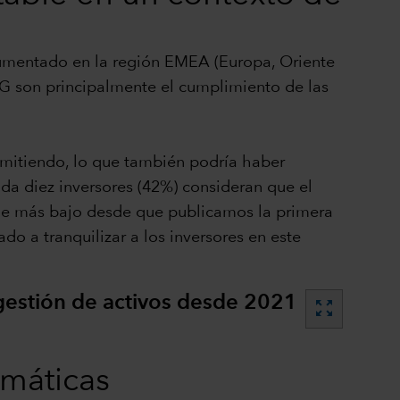
aumentado en la región EMEA (Europa, Oriente
SG son principalmente el cumplimiento de las
emitiendo, lo que también podría haber
da diez inversores (42%) consideran que el
taje más bajo desde que publicamos la primera
o a tranquilizar a los inversores en este
 gestión de activos desde 2021
zoom_out_map
emáticas