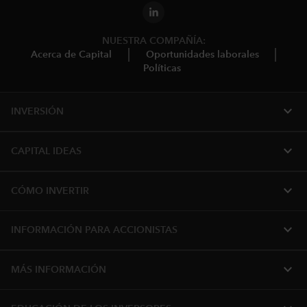
NUESTRA COMPAÑÍA:
Acerca de Capital
Oportunidades laborales
Políticas
expand_more
INVERSIÓN
expand_more
CAPITAL IDEAS
expand_more
CÓMO INVERTIR
expand_more
INFORMACIÓN PARA ACCIONISTAS
expand_more
MÁS INFORMACIÓN