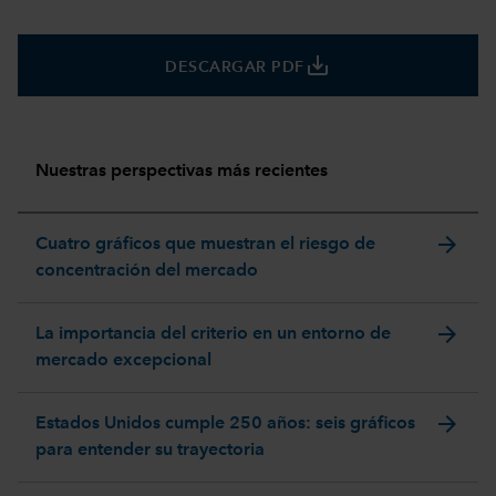
save_alt
DESCARGAR PDF
Nuestras perspectivas más recientes
arrow_forward
Cuatro gráficos que muestran el riesgo de
concentración del mercado
arrow_forward
La importancia del criterio en un entorno de
mercado excepcional
arrow_forward
Estados Unidos cumple 250 años: seis gráficos
para entender su trayectoria