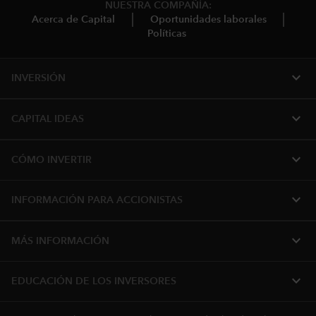
NUESTRA COMPAÑÍA:
Acerca de Capital
Oportunidades laborales
Políticas
expand_more
INVERSIÓN
expand_more
CAPITAL IDEAS
expand_more
CÓMO INVERTIR
expand_more
INFORMACIÓN PARA ACCIONISTAS
expand_more
MÁS INFORMACIÓN
expand_more
EDUCACIÓN DE LOS INVERSORES