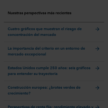
Nuestras perspectivas más recientes
arrow_forward
Cuatro gráficos que muestran el riesgo de
concentración del mercado
arrow_forward
La importancia del criterio en un entorno de
mercado excepcional
arrow_forward
Estados Unidos cumple 250 años: seis gráficos
para entender su trayectoria
arrow_forward
Construcción europea: ¿brotes verdes de
crecimiento?
arrow_forward
Perspectivas de renta fija: rendimiento elevado y