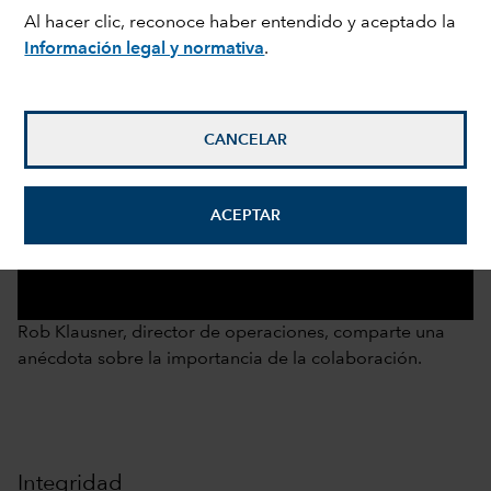
Al hacer clic, reconoce haber entendido y aceptado la
Información legal y normativa
.
CANCELAR
ACEPTAR
0:00 / 1:00
Rob Klausner, director de operaciones, comparte una
anécdota sobre la importancia de la colaboración.
Integridad