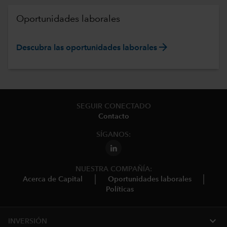
Oportunidades laborales
arrow_forward
Descubra las oportunidades laborales
SEGUIR CONECTADO
Contacto
SÍGANOS:
NUESTRA COMPAÑÍA:
Acerca de Capital
Oportunidades laborales
Políticas
expand_more
INVERSIÓN