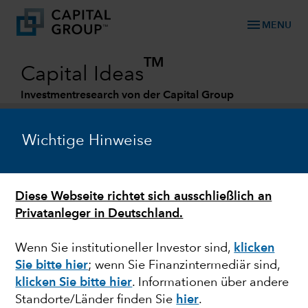
menu
MENU
TM
Capital Ideas
Investmentresearch von der Capital Group
Categories
Wichtige Hinweise
Diese Webseite richtet sich ausschließlich an
Privatanleger in Deutschland.
Wenn Sie institutioneller Investor sind,
klicken
Sie bitte hier
; wenn Sie Finanzintermediär sind,
ESG
klicken Sie bitte hier
. Informationen über andere
Standorte/Länder finden Sie
hier
.
Capital Group ist