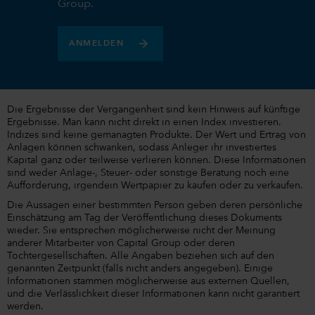
Group.
ANMELDEN
Die Ergebnisse der Vergangenheit sind kein Hinweis auf künftige
Ergebnisse. Man kann nicht direkt in einen Index investieren.
Indizes sind keine gemanagten Produkte. Der Wert und Ertrag von
Anlagen können schwanken, sodass Anleger ihr investiertes
Kapital ganz oder teilweise verlieren können. Diese Informationen
sind weder Anlage-, Steuer- oder sonstige Beratung noch eine
Aufforderung, irgendein Wertpapier zu kaufen oder zu verkaufen.
Die Aussagen einer bestimmten Person geben deren persönliche
Einschätzung am Tag der Veröffentlichung dieses Dokuments
wieder. Sie entsprechen möglicherweise nicht der Meinung
anderer Mitarbeiter von Capital Group oder deren
Tochtergesellschaften. Alle Angaben beziehen sich auf den
genannten Zeitpunkt (falls nicht anders angegeben). Einige
Informationen stammen möglicherweise aus externen Quellen,
und die Verlässlichkeit dieser Informationen kann nicht garantiert
werden.