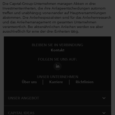
Die Capital-Group-Unternehmen managen Aktien in drei
Investmenteinheiten, die ihre Anlageentscheidungen autonom
treffen und unabhängig voneinander auf Hauptversammlungen
abstimmen. Die Anleihespezialisten sind für das Anleihenresearch
und das Anleihemanagement im gesamten Unternehmen
verantwortlich. Bei aktienähnlichen Anleihen werden sie aber
ausschließlich für eine der drei Einheiten tätig.
BLEIBEN SIE IN VERBINDUNG
Kontakt
FOLGEN SIE UNS AUF:
UNSER UNTERNEHMEN
Über uns
Karriere
Richtlinien
expand_more
UNSER ANGEBOT
expand_more
CAPITAL IDEAS