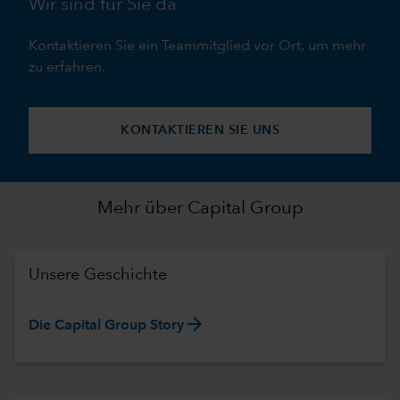
Wir sind für Sie da
Kontaktieren Sie ein Teammitglied vor Ort, um mehr
zu erfahren.
KONTAKTIEREN SIE UNS
Mehr über Capital Group
Unsere Geschichte
arrow_forward
Die Capital Group Story