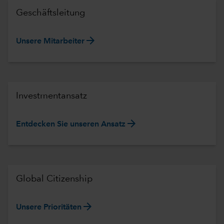
Geschäftsleitung
arrow_forward
Unsere Mitarbeiter
Investmentansatz
arrow_forward
Entdecken Sie unseren Ansatz
Global Citizenship
arrow_forward
Unsere Prioritäten