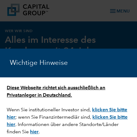
menu
MENU
WER WIR SIND
Alles im Interesse des
Kunden – seit 94 Jahren
Wichtige Hinweise
Diese Webseite richtet sich ausschließlich an
Privatanleger in Deutschland.
Wenn Sie institutioneller Investor sind,
klicken Sie bitte
hier
; wenn Sie Finanzintermediär sind,
klicken Sie bitte
hier
. Informationen über andere Standorte/Länder
finden Sie
hier
.