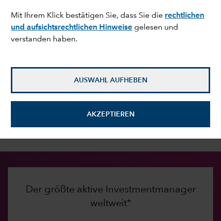
Mit Ihrem Klick bestätigen Sie, dass Sie die
rechtlichen
und aufsichtsrechtlichen Hinweise
gelesen und
Langfristig investieren
verstanden haben.
Seit 1931 hat Capital Group ein klares Ziel: ein
besseres Leben für die Menschen durch
erfolgreiches Investieren. Dieses Credo hat uns zu
AUSWAHL AUFHEBEN
dauerhaften Beziehungen zu Investoren und
Finanzintermediären verholfen, die auf Vertrauen,
Integrität, einem außergewöhnlichen Service und
AKZEPTIEREN
guten Investmentergebnissen beruhen.
Der größte aktive Investmentmanager
weltweit*