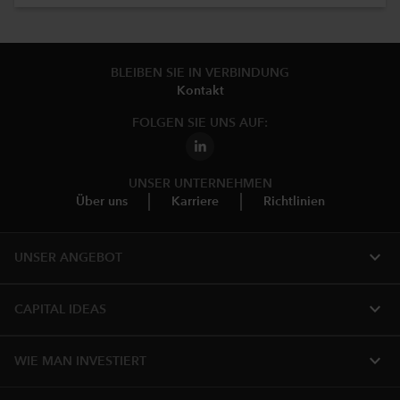
BLEIBEN SIE IN VERBINDUNG
Kontakt
FOLGEN SIE UNS AUF:
UNSER UNTERNEHMEN
Über uns
Karriere
Richtlinien
expand_more
UNSER ANGEBOT
expand_more
CAPITAL IDEAS
expand_more
WIE MAN INVESTIERT