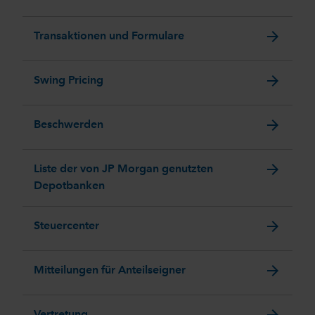
arrow_forward
Transaktionen und Formulare
arrow_forward
Swing Pricing
arrow_forward
Beschwerden
arrow_forward
Liste der von JP Morgan genutzten
Depotbanken
arrow_forward
Steuercenter
arrow_forward
Mitteilungen für Anteilseigner