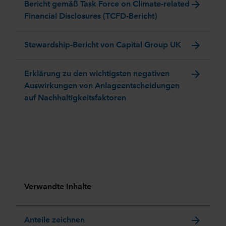
arrow_forward
Bericht gemäß Task Force on Climate-related
Financial Disclosures (TCFD-Bericht)
arrow_forward
Stewardship-Bericht von Capital Group UK
arrow_forward
Erklärung zu den wichtigsten negativen
Auswirkungen von Anlageentscheidungen
auf Nachhaltigkeitsfaktoren
Verwandte Inhalte
arrow_forward
Anteile zeichnen