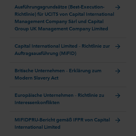
arrow_forward
Ausführungsgrundsätze (Best-Execution-
Richtlinie) für UCITS von Capital International
Management Company Sàrl und Capital
Group UK Management Company Limited
arrow_forward
Capital International Limited – Richtlinie zur
Auftragsausführung (MiFID)
arrow_forward
Britische Unternehmen – Erklärung zum
Modern Slavery Act
arrow_forward
Europäische Unternehmen – Richtlinie zu
Interessenkonflikten
arrow_forward
MIFIDPRU-Bericht gemäß IFPR von Capital
International Limited