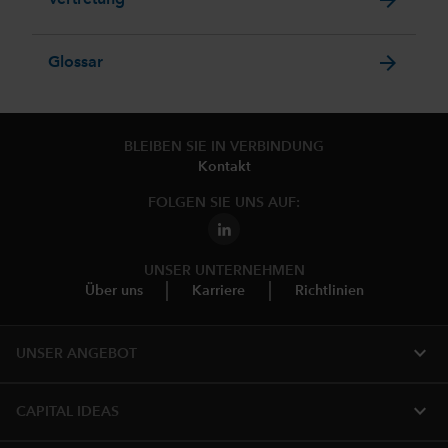
arrow_forward
Vertretung
arrow_forward
Glossar
BLEIBEN SIE IN VERBINDUNG
Kontakt
FOLGEN SIE UNS AUF:
UNSER UNTERNEHMEN
Über uns
Karriere
Richtlinien
expand_more
UNSER ANGEBOT
expand_more
CAPITAL IDEAS