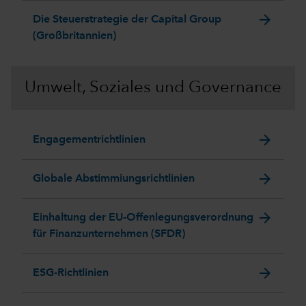
arrow_forward
Die Steuerstrategie der Capital Group
(Großbritannien)
Umwelt, Soziales und Governance
arrow_forward
Engagementrichtlinien
arrow_forward
Globale Abstimmiungsrichtlinien
arrow_forward
Einhaltung der EU-Offenlegungsverordnung
für Finanzunternehmen (SFDR)
arrow_forward
ESG-Richtlinien