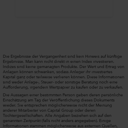
Die Ergebnisse der Vergangenheit sind kein Hinweis auf künftige
Ergebnisse. Man kann nicht direkt in einen Index investieren.
Indizes sind keine gemanagten Produkte. Der Wert und Ertrag von
Anlagen können schwanken, sodass Anleger ihr investiertes
Kapital ganz oder teilweise verlieren können. Diese Informationen
sind weder Anlage-, Steuer- oder sonstige Beratung noch eine
Aufforderung, irgendein Wertpapier zu kaufen oder zu verkaufen.
Die Aussagen einer bestimmten Person geben deren persönliche
Einschätzung am Tag der Veröffentlichung dieses Dokuments
wieder. Sie entsprechen möglicherweise nicht der Meinung
anderer Mitarbeiter von Capital Group oder deren
Tochtergesellschaften. Alle Angaben beziehen sich auf den
genannten Zeitpunkt (falls nicht anders angegeben). Einige
Informationen stammen möglicherweise aus externen Quellen,