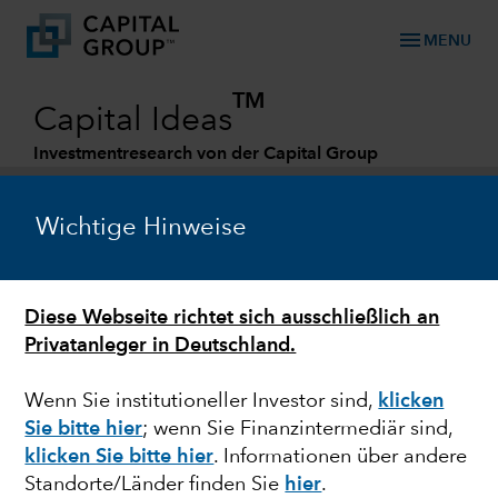
menu
MENU
TM
Capital Ideas
Investmentresearch von der Capital Group
Categories
Wichtige Hinweise
Diese Webseite richtet sich ausschließlich an
Privatanleger in Deutschland.
Wenn Sie institutioneller Investor sind,
klicken
Sie bitte hier
; wenn Sie Finanzintermediär sind,
USA
klicken Sie bitte hier
. Informationen über andere
Standorte/Länder finden Sie
hier
.
Befinden sich die USA