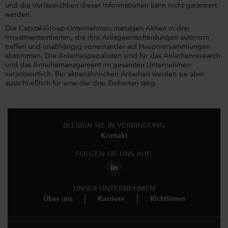
und die Verlässlichkeit dieser Informationen kann nicht garantiert
werden.
Die Capital-Group-Unternehmen managen Aktien in drei
Investmenteinheiten, die ihre Anlageentscheidungen autonom
treffen und unabhängig voneinander auf Hauptversammlungen
abstimmen. Die Anleihespezialisten sind für das Anleihenresearch
und das Anleihemanagement im gesamten Unternehmen
verantwortlich. Bei aktienähnlichen Anleihen werden sie aber
ausschließlich für eine der drei Einheiten tätig.
BLEIBEN SIE IN VERBINDUNG
Kontakt
FOLGEN SIE UNS AUF:
UNSER UNTERNEHMEN
Über uns
Karriere
Richtlinien