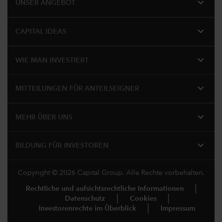
expand_more
UNSER ANGEBOT
expand_more
CAPITAL IDEAS
expand_more
WIE MAN INVESTIERT
expand_more
MITTEILUNGEN FÜR ANTEILSEIGNER
expand_more
MEHR ÜBER UNS
expand_more
BILDUNG FÜR INVESTOREN
Copyright © 2026 Capital Group. Alle Rechte vorbehalten.
Rechtliche und aufsichtsrechtliche Informationen
Datenschutz
Cookies
Investorenrechte im Überblick
Impressum