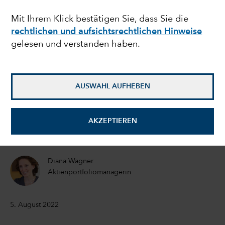
bereits in einer
Mit Ihrem Klick bestätigen Sie, dass Sie die
rechtlichen und aufsichtsrechtlichen Hinweise
Rezession?
gelesen und verstanden haben.
Jared Franz
Volkswirt
AUSWAHL AUFHEBEN
Pramod Atluri
AKZEPTIEREN
Anleihenportfoliomanager
Diana Wagner
Aktienportfoliomanagerin
5. August 2022