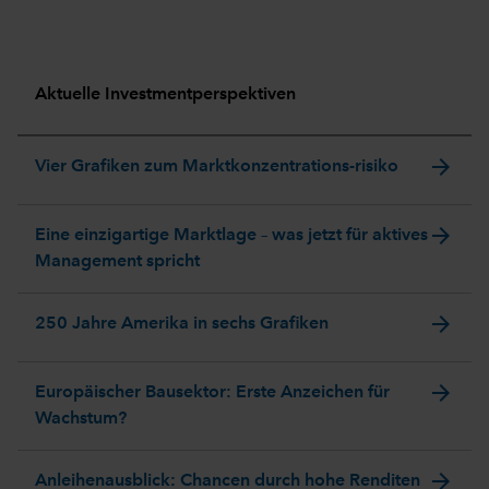
Aktuelle Investmentperspektiven
arrow_forward
Vier Grafiken zum Marktkonzentrations-risiko
arrow_forward
Eine einzigartige Marktlage – was jetzt für aktives
Management spricht
arrow_forward
250 Jahre Amerika in sechs Grafiken
arrow_forward
Europäischer Bausektor: Erste Anzeichen für
Wachstum?
arrow_forward
Anleihenausblick: Chancen durch hohe Renditen