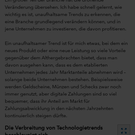
Ein großer Teil der Branche hat die drohende
Veränderung übersehen. Ich habe schnell gelernt, wie
wichtig es ist, unaufhaltsame Trends zu erkennen, die
eine Branche grundlegend verändern können, und in
jene Unternehmen zu investieren, die davon profitieren.
Ein unaufhaltsamer Trend ist für mich etwas, bei dem ein
neues Produkt oder eine neue Leistung so viele Vorteile
gegenüber dem Althergebrachten bietet, dass man
davon ausgehen kann, dass es dem etablierten
Unternehmen jedes Jahr Marktanteile abnehmen wird –
solange beide Unternehmen bestehen. Beispielsweise
werden Geldscheine, Münzen und Schecks zwar noch
immer genutzt, aber digitale Zahlungen sind so viel
bequemer, dass ihr Anteil am Markt für
Zahlungsabwicklung in den nächsten Jahrzehnten
kontinuierlich steigen dürfte.
Die Verbreitung von Technologietrends
zoom_out_map