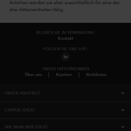
Anleihen werden sie aber ausschließlich für eine der
drei Aktieneinheiten tätig.
BLEIBEN SIE IN VERBINDUNG
Kontakt
FOLGEN SIE UNS AUF:
UNSER UNTERNEHMEN
Über uns
Karriere
Richtlinien
expand_more
UNSER ANGEBOT
expand_more
CAPITAL IDEAS
expand_more
WIE MAN INVESTIERT