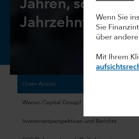
Jahren, sondern 
Wenn Sie inst
Jahrzehnten den
Sie Finanzin
über andere
Mit Ihrem Kl
aufsichtsrec
Unser Ansatz
Warum Capital Group?
Investmentperspektiven und Berichte