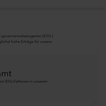
nd governancebezogenen (ESG-)
ichst hohe Erträge für unsere
mmt
 von ESG-Faktoren in unseren