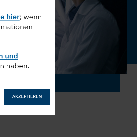
te hier
; wenn
ormationen
en und
n haben.
AKZEPTIEREN