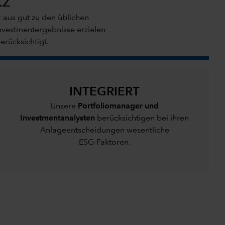
tz
r aus gut zu den üblichen
Investmentergebnisse erzielen
rücksichtigt.
INTEGRIERT
Unsere
Portfoliomanager und
Investmentanalysten
berücksichtigen bei ihren
Anlageentscheidungen wesentliche
ESG-Faktoren.