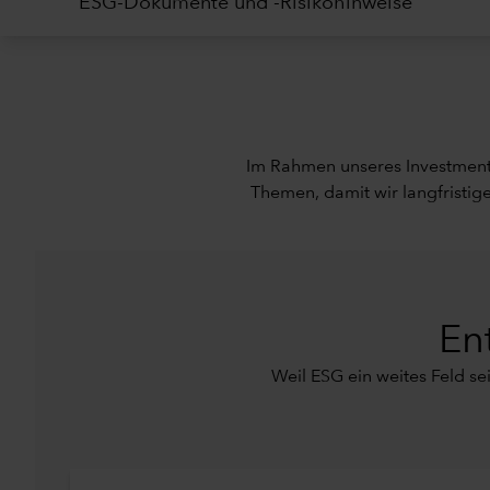
ESG-Dokumente und -Risikohinweise
Im Rahmen unseres Investment
Themen, damit wir langfristi
En
Weil ESG ein weites Feld se