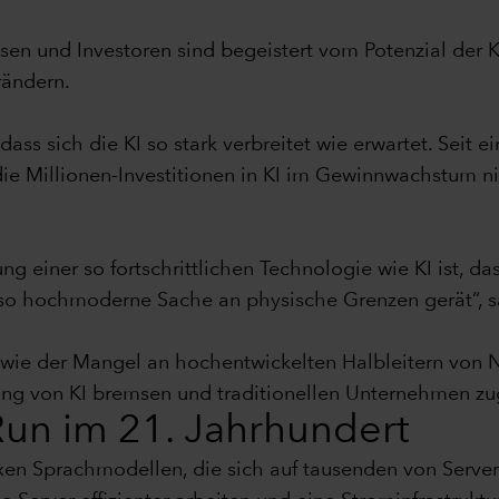
n und Investoren sind begeistert vom Potenzial der Küns
rändern.
ss sich die KI so stark verbreitet wie erwartet. Seit 
 die Millionen-Investitionen in KI im Gewinnwachstum ni
ng einer so fortschrittlichen Technologie wie KI ist, d
 so hochmoderne Sache an physische Grenzen gerät“, sa
g wie der Mangel an hochentwickelten Halbleitern von 
tung von KI bremsen und traditionellen Unternehmen 
Run im 21. Jahrhundert
en Sprachmodellen, die sich auf tausenden von Servern