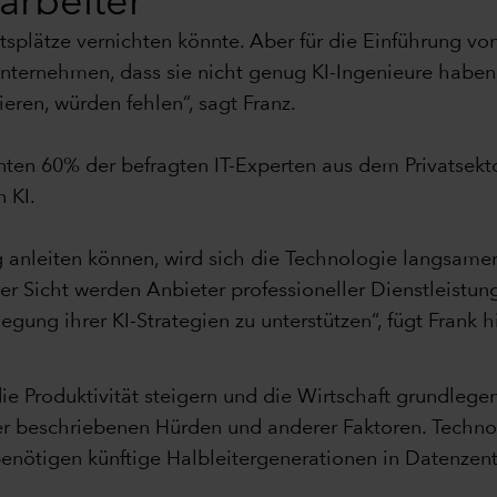
tarbeiter
itsplätze vernichten könnte. Aber für die Einführung vo
Unternehmen, dass sie nicht genug KI-Ingenieure haben
eren, würden fehlen“, sagt Franz.
nten 60% der befragten IT-Experten aus dem Privatsekto
 KI.
anleiten können, wird sich die Technologie langsamer 
er Sicht werden Anbieter professioneller Dienstleistu
gung ihrer KI-Strategien zu unterstützen“, fügt Frank h
die Produktivität steigern und die Wirtschaft grundleg
er beschriebenen Hürden und anderer Faktoren. Technol
nötigen künftige Halbleitergenerationen in Datenzent