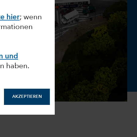
te hier
; wenn
ormationen
en und
n haben.
AKZEPTIEREN