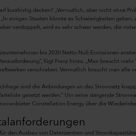
 kurzfristig decken? „Vermutlich, aber nicht ohne Pro
„In einigen Staaten könnte es Schwierigkeiten geben, ab
ber verdoppelt, wird es sehr schwer werden, die not
ieunternehmen bis 2030 Netto-Null-Emissionen anstreb
ne Herausforderung“, fügt Franz hinzu. „Man braucht m
kraftwerken verschieben. Vermutlich braucht man alle v
hfrage sind die Anbindungen an das Stromnetz knapp“
Warteliste gesetzt werden.“ Um seine steigende Stromn
omanbieter Constellation Energy über die Wiederinbe
italanforderungen
n für den Ausbau von Datenzentren und Stromkapazitäten