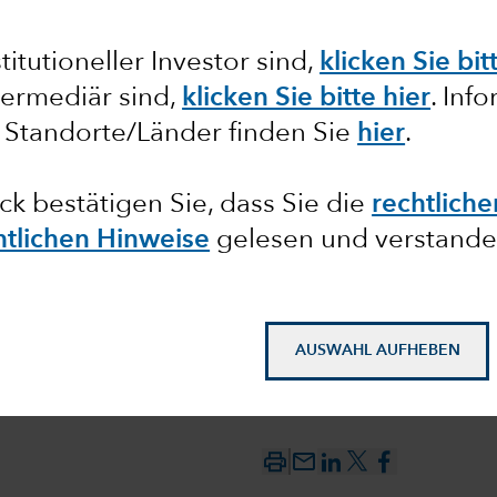
ie
itutioneller Investor sind,
klicken Sie bit
termediär sind,
klicken Sie bitte hier
. Inf
 Standorte/Länder finden Sie
hier
.
ick bestätigen Sie, dass Sie die
rechtlich
önnten
htlichen Hinweise
gelesen und verstande
AUSWAHL AUFHEBEN
mail_outline