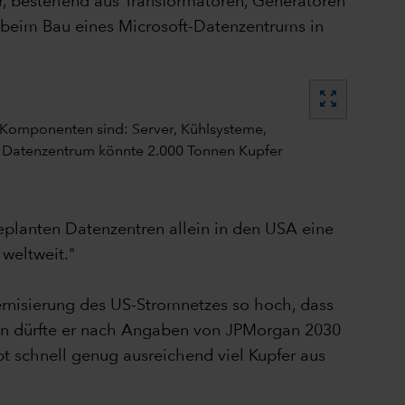
ur, bestehend aus Transformatoren, Generatoren
 beim Bau eines Microsoft-Datenzentrums in
zoom_out_map
eplanten Datenzentren allein in den USA eine
weltweit."
ernisierung des US-Stromnetzes so hoch, dass
en dürfte er nach Angaben von JPMorgan 2030
t schnell genug ausreichend viel Kupfer aus