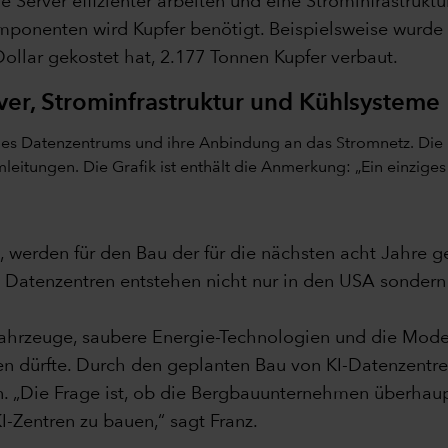
 Server effizienter arbeiten und eine Strominfrastrukt
omponenten wird Kupfer benötigt. Beispielsweise wurde
llar gekostet hat, 2.177 Tonnen Kupfer verbaut.
ver, Strominfrastruktur und Kühlsysteme
, werden für den Bau der für die nächsten acht Jahre g
d Datenzentren entstehen nicht nur in den USA sondern 
trofahrzeuge, saubere Energie-Technologien und die Mod
 dürfte. Durch den geplanten Bau von KI-Datenzentr
n. „Die Frage ist, ob die Bergbauunternehmen überhaup
-Zentren zu bauen,“ sagt Franz.