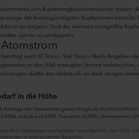
nzentrieren sich Kupferbergbauunternehmen zurzeit da
 einige der kostengünstigsten Kupferminen betreibt, h
tion zu steigern. Und der weltweit viertgrößte Kupfe
menden Jahren zu verdoppeln.
h Atomstrom
benötigt auch KI Strom. Viel Strom. Nach Angaben des 
gesamten in den USA erzeugten Stroms verbrauchen, me
hrzeugen dürfte den Verbrauch so stark steigen lassen,
darf in die Höhe
ion (EIA). Schätzungen von Goldman Sachs Stand 28. April 2024. CAG
änderungen in nicht genannten Bereichen.