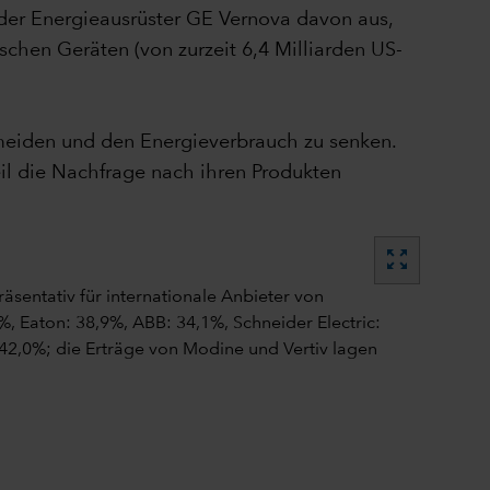
 der Energieausrüster GE Vernova davon aus,
chen Geräten (von zurzeit 6,4 Milliarden US-
meiden und den Energieverbrauch zu senken.
eil die Nachfrage nach ihren Produkten
zoom_out_map