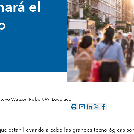
mará el
o
Steve Watson
Robert W. Lovelace
mail_outline
que están llevando a cabo las grandes tecnológicas son