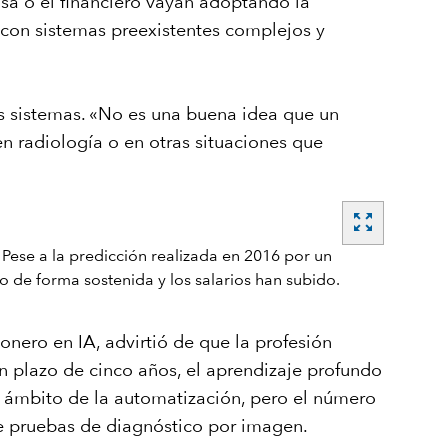
nsa o el financiero vayan adoptando la
 con sistemas preexistentes complejos y
s sistemas. «No es una buena idea que un
en radiología o en otras situaciones que
zoom_out_map
nero en IA, advirtió de que la profesión
 plazo de cinco años, el aprendizaje profundo
el ámbito de la automatización, pero el número
de pruebas de diagnóstico por imagen.