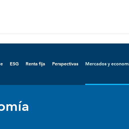
le
ESG
Renta fija
Perspectivas
Mercados y econom
omía