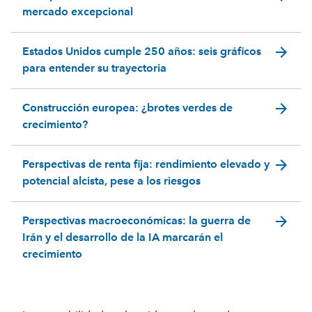
mercado excepcional
arrow_forward
Estados Unidos cumple 250 años: seis gráficos
para entender su trayectoria
arrow_forward
Construcción europea: ¿brotes verdes de
crecimiento?
arrow_forward
Perspectivas de renta fija: rendimiento elevado y
potencial alcista, pese a los riesgos
arrow_forward
Perspectivas macroeconómicas: la guerra de
Irán y el desarrollo de la IA marcarán el
crecimiento