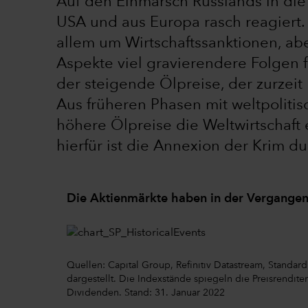
Auf den Einmarsch Russlands in di
USA und aus Europa rasch reagiert.
allem um Wirtschaftssanktionen, ab
Aspekte viel gravierendere Folgen fü
der steigende Ölpreise, der zurzeit 
Aus früheren Phasen mit weltpolitisc
höhere Ölpreise die Weltwirtschaft 
hierfür ist die Annexion der Krim d
Die Aktienmärkte haben in der Vergangenh
Quellen: Capital Group, Refinitiv Datastream, Standar
dargestellt. Die Indexstände spiegeln die Preisrendit
Dividenden. Stand: 31. Januar 2022