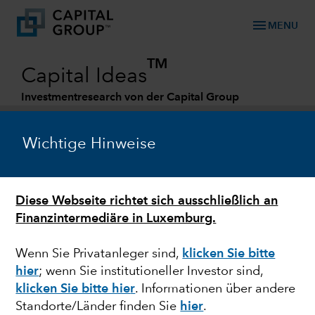
menu
MENU
TM
Capital Ideas
Investmentresearch von der Capital Group
Categories
Wichtige Hinweise
Diese Webseite richtet sich ausschließlich an
Finanzintermediäre in Luxemburg.
Wenn Sie Privatanleger sind,
klicken Sie bitte
hier
;
wenn Sie institutioneller Investor sind,
ENERGIE
klicken Sie bitte hie
r
. Informationen über andere
Standorte/Länder finden Sie
hier
.
Fünf Trends, die die