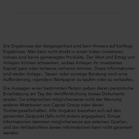
Die Ergebnisse der Vergangenheit sind kein Hinweis auf künftige
Ergebnisse. Man kann nicht direkt in einen Index investieren.
Indizes sind keine gemanagten Produkte. Der Wert und Ertrag von
Anlagen können schwanken, sodass Anleger ihr investiertes
Kapital ganz oder teilweise verlieren können. Diese Informationen
sind weder Anlage-, Steuer- oder sonstige Beratung noch eine
Aufforderung, irgendein Wertpapier zu kaufen oder zu verkaufen.
Die Aussagen einer bestimmten Person geben deren persönliche
Einschätzung am Tag der Veröffentlichung dieses Dokuments
wieder. Sie entsprechen möglicherweise nicht der Meinung
anderer Mitarbeiter von Capital Group oder deren
Tochtergesellschaften. Alle Angaben beziehen sich auf den
genannten Zeitpunkt (falls nicht anders angegeben). Einige
Informationen stammen möglicherweise aus externen Quellen,
und die Verlässlichkeit dieser Informationen kann nicht garantiert
werden.