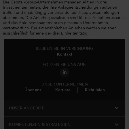
Die Capital-Group-Unternehmen managen Aktien in drei
Investmenteinheiten, die ihre Anlageentscheidungen autonom
treffen und unabhängig voneinander auf Hauptversammlungen
abstimmen. Die Anleihespezialisten sind für das Anleihenresearch
und das Anleihemanagement im gesamten Unternehmen
verantwortlich. Bei aktienähnlichen Anleihen werden sie aber
ausschließlich für eine der drei Einheiten tätig.
BLEIBEN SIE IN VERBINDUNG
Kontakt
FOLGEN SIE UNS AUF:
UNSER UNTERNEHMEN
Über uns
Karriere
Richtlinien
expand_more
UNSER ANGEBOT
expand_more
KOMPETENZEN & STRATEGIEN