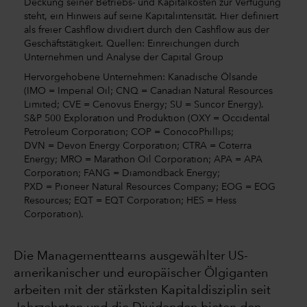
Deckung seiner Betriebs- und Kapitalkosten zur Verfügung
steht, ein Hinweis auf seine Kapitalintensität. Hier definiert
als freier Cashflow dividiert durch den Cashflow aus der
Geschäftstätigkeit. Quellen: Einreichungen durch
Unternehmen und Analyse der Capital Group
Hervorgehobene Unternehmen: Kanadische Ölsande
(IMO = Imperial Oil; CNQ = Canadian Natural Resources
Limited; CVE = Cenovus Energy; SU = Suncor Energy).
S&P 500 Exploration und Produktion (OXY = Occidental
Petroleum Corporation; COP = ConocoPhillips;
DVN = Devon Energy Corporation; CTRA = Coterra
Energy; MRO = Marathon Oil Corporation; APA = APA
Corporation; FANG = Diamondback Energy;
PXD = Pioneer Natural Resources Company; EOG = EOG
Resources; EQT = EQT Corporation; HES = Hess
Corporation).
Die Managementteams ausgewählter US-
amerikanischer und europäischer Ölgiganten
arbeiten mit der stärksten Kapitaldisziplin seit