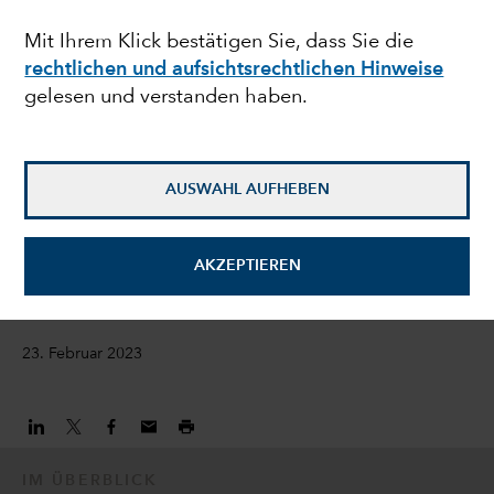
Energiemärkte im Jahr
Mit Ihrem Klick bestätigen Sie, dass Sie die
rechtlichen und aufsichtsrechtlichen Hinweise
2023 bestimmen
gelesen und verstanden haben.
Craig Beacock
Aktienanalyst
AUSWAHL AUFHEBEN
Darren Peers
AKZEPTIEREN
Aktienanalyst
23. Februar 2023
IM ÜBERBLICK