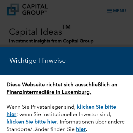
menu
MENU
TM
Capital Ideas
Investment insights from Capital Group
Categories
Wichtige Hinweise
Diese Webseite richtet sich ausschließlich an
Finanzintermediäre in Luxemburg.
Wenn Sie Privatanleger sind,
klicken Sie bitte
hier
;
wenn Sie institutioneller Investor sind,
EMERGING MARKETS
klicken Sie bitte hie
r
. Informationen über andere
Standorte/Länder finden Sie
hier
.
Ein schwacher Dollar –