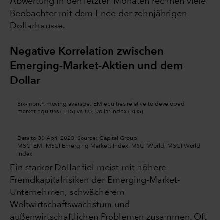
Abwertung in den letzten Monaten rechnen viele
Beobachter mit dem Ende der zehnjährigen
Dollarhausse.
Negative Korrelation zwischen
Emerging-Market-Aktien und dem
Dollar
Six-month moving average: EM equities relative to developed
market equities (LHS) vs. US Dollar Index (RHS)
Data to 30 April 2023. Source: Capital Group
MSCI EM: MSCI Emerging Markets Index. MSCI World: MSCI World
Index
Ein starker Dollar fiel meist mit höhere
Fremdkapitalrisiken der Emerging-Market-
Unternehmen, schwächerem
Weltwirtschaftswachstum und
außenwirtschaftlichen Problemen zusammen. Oft