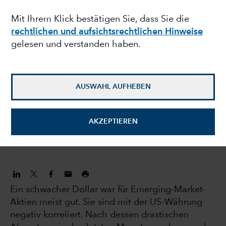
und ein gutes Jahrzehnt
Mit Ihrem Klick bestätigen Sie, dass Sie die
rechtlichen und aufsichtsrechtlichen Hinweise
für die Emerging
gelesen und verstanden haben.
Markets?
AUSWAHL AUFHEBEN
Natalya Zeman
Investmentdirektorin
AKZEPTIEREN
6. Juni 2023
Ein schwacher Dollar war für Emerging-Market-
Aktien meist gut. Sie sind mit der US-Währung
negativ korreliert. Nach dessen drastischen