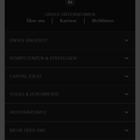
UNSER UNTERNEHMEN
Über uns
Karriere
Richtlinien
expand_more
UNSER ANGEBOT
expand_more
KOMPETENZEN & STRATEGIEN
expand_more
CAPITAL IDEAS
expand_more
TOOLS & DOKUMENTE
expand_more
AKTIONÄRSINFO
expand_more
MEHR ÜBER UNS