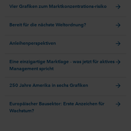
arrow_forward
Vier Grafiken zum Marktkonzentrations-risiko
arrow_forward
Bereit für die nächste Weltordnung?
arrow_forward
Anleihenperspektiven
arrow_forward
Eine einzigartige Marktlage – was jetzt für aktives
Management spricht
arrow_forward
250 Jahre Amerika in sechs Grafiken
arrow_forward
Europäischer Bausektor: Erste Anzeichen für
Wachstum?