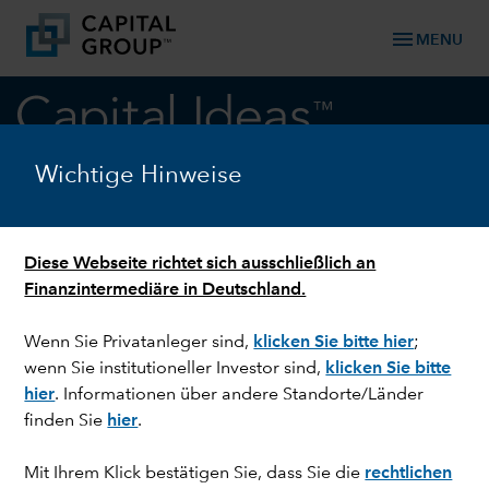
menu
MENU
keyboard_arrow_down
Märkte & Wirtschaft
Wichtige Hinweise
USA: Die Staatsschulden und
Diese Webseite richtet sich ausschließlich an
die Dominanz des US-Dollar
Finanzintermediäre in Deutschland.
Wenn Sie Privatanleger sind,
klicken Sie bitte hier
;
wenn Sie institutioneller Investor sind,
klicken Sie bitte
hier
. Informationen über andere Standorte/Länder
finden Sie
hier
.
Mit Ihrem Klick bestätigen Sie, dass Sie die
rechtlichen