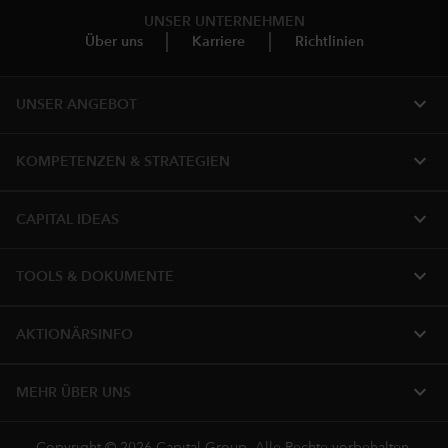
UNSER UNTERNEHMEN
Über uns
Karriere
Richtlinien
expand_more
UNSER ANGEBOT
expand_more
KOMPETENZEN & STRATEGIEN
expand_more
CAPITAL IDEAS
expand_more
TOOLS & DOKUMENTE
expand_more
AKTIONÄRSINFO
expand_more
MEHR ÜBER UNS
Copyright © 2026 Capital Group. Alle Rechte vorbehalten.