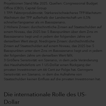
Projektionen Stand Mai 2025. Quellen: Congressional Budget
Office (CBO), Capital Group
1 TFP: Faktorproduktivität. Stärkeres/schwächeres TFP-Wachstum:
Wachstum der TFP außerhalb der Landwirtschaft um 0,5%
schneller/langsamer als im Basisszenario.
2 Höhere Zinsen: durchschnittliche Zinsen auf Staatsschulden auf
einem Niveau, das 2025 bei 5 Basispunkten über dem Zins im
Basisszenario liegt und in jedem der folgenden Jahre um
denselben Wert steigt. Niedrigere Zinsen: durchschnittliche
Zinsen auf Staatsschulden auf einem Niveau, das 2025 bei 5
Basispunkten unter dem Zins im Basisszenario liegt und in jedem
der folgenden Jahre um denselben Wert fällt.
3 Größere Sensitivität: ein Szenario, in dem jede Veränderung
des Haushaltsdefizits um 1 US-Dollar einen Rückgang der
privaten Investitionen um 66 Cent zur Folge hat. Geringere
Sensitivität: ein Szenario, in dem die Aufnahme von
Staatsschulden keinen Einfluss auf die privaten Investitionen hat.
Die internationale Rolle des US-
Dollar