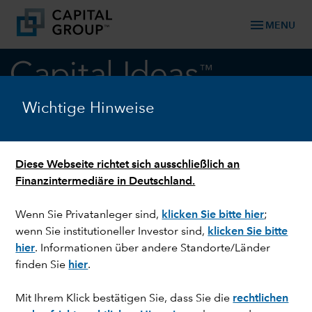
menu
MENU
keyboard_arrow_down
Anleihen
Wichtige Hinweise
Anleihenperspektiven
Diese Webseite richtet sich ausschließlich an
Finanzintermediäre in Deutschland.
BERICHT HERUNTERLADEN
Wenn Sie Privatanleger sind,
klicken Sie bitte hier
;
wenn Sie institutioneller Investor sind,
klicken Sie bitte
hier
. Informationen über andere Standorte/Länder
finden Sie
hier
.
Mit Ihrem Klick bestätigen Sie, dass Sie die
rechtlichen