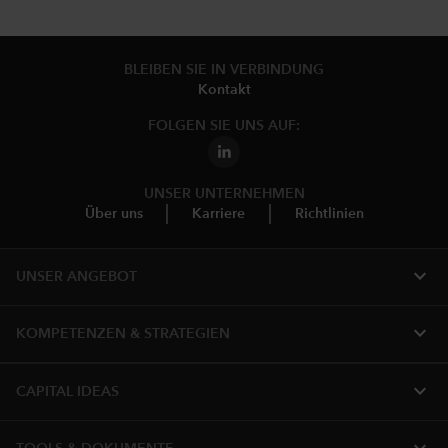
BLEIBEN SIE IN VERBINDUNG
Kontakt
FOLGEN SIE UNS AUF:
UNSER UNTERNEHMEN
Über uns
Karriere
Richtlinien
expand_more
UNSER ANGEBOT
expand_more
KOMPETENZEN & STRATEGIEN
expand_more
CAPITAL IDEAS