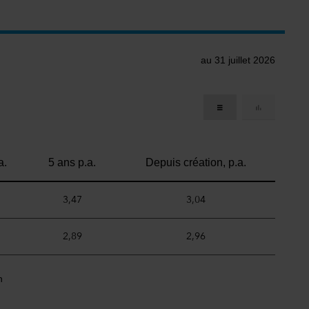
au 31 juillet 2026
a.
5 ans p.a.
Depuis création, p.a.
3,47
3,04
2,89
2,96
n