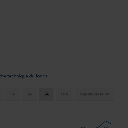
fiche technique du fonds.
1A
3A
5A
10A
Depuis création