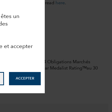
cies. For more details, read
here
.
ead here
.
s êtes un
des
Analyst-Driven %
100
Data Coverage %
e et accepter
100
s droits réservés.
ote globale parmi 1464 Obligations Marchés
 June 2026.
Morningstar Medalist Ratingᵀᴹau 30
ACCEPTER