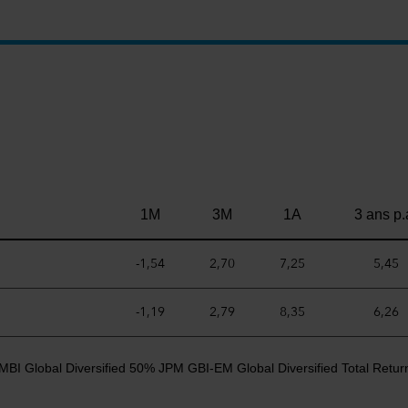
1M
3M
1A
3 ans p.
-1,54
2,70
7,25
5,45
-1,19
2,79
8,35
6,26
MBI Global Diversified 50% JPM GBI-EM Global Diversified Total Retur