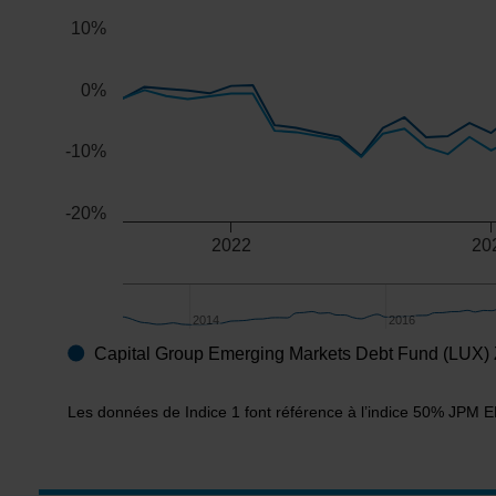
10%
0%
-10%
-20%
2022
20
2014
2014
2016
2016
Capital Group Emerging Markets Debt Fund (LUX)
End of interactive chart.
Les données de Indice 1 font référence à l’indice 50% JPM E