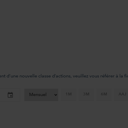
nt d’une nouvelle classe d’actions, veuillez vous référer à la 
1M
3M
6M
AAJ
-axis.
-y-axis.