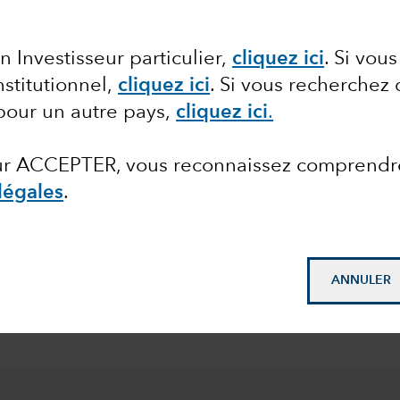
 share classes of the Funds with fixed distribution poli
ion Pre-Notification Requirements. For more details,
r
n Investisseur particulier,
cliquez ici
. Si vou
nstitutionnel,
cliquez ici
.
Si vous recherchez 
s
pour un autre pays,
cliquez ici
.
et
sur ACCEPTER, vous reconnaissez comprendr
légales
.
© 2026 Morningstar. Tou
catégorie Z sur EUR. N
ital
Emergents Fonds au 30
026
June 2026.
ANNULER