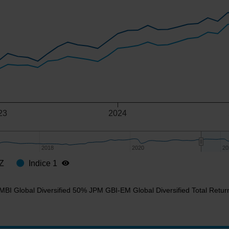
23
2024
2018
2018
2020
2020
20
20
 Z
Indice 1
MBI Global Diversified 50% JPM GBI-EM Global Diversified Total Retur