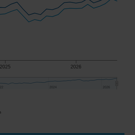
2025
2026
22
22
2024
2024
2026
2026
n