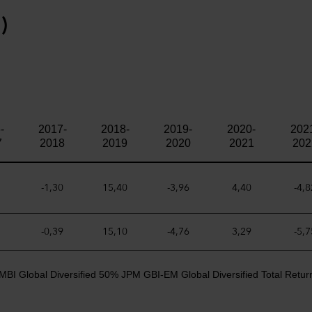
)
-
2017-
2018-
2019-
2020-
202
7
2018
2019
2020
2021
202
-1,30
15,40
-3,96
4,40
-4,8
-0,39
15,10
-4,76
3,29
-5,7
MBI Global Diversified 50% JPM GBI-EM Global Diversified Total Retur