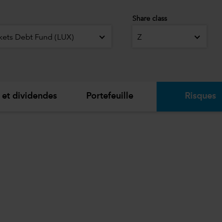
Share class
ets Debt Fund (LUX)
Z
 et dividendes
Portefeuille
Risques