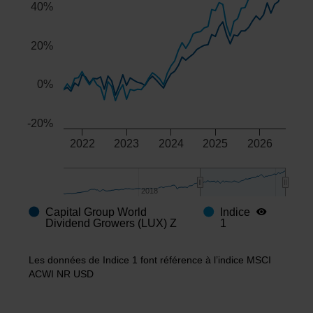
40%
20%
0%
-20%
2022
2023
2024
2025
2026
2018
2018
Capital Group World
Indice
End of interactive chart.
Dividend Growers (LUX) Z
1
Les données de Indice 1 font référence à l’indice MSCI
ACWI NR USD