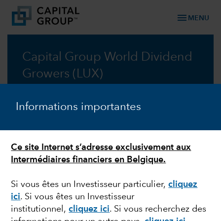
menu
MENU
Capital Group World Dividend
Growers (LUX)
Une exposition diversifiée aux actions
Informations importantes
internationales centrée sur les sociétés affichant
des dividendes en croissance
Prospectus
Ce site Internet s’adresse exclusivement aux
Intermédiaires financiers en Belgique.
Si vous êtes un Investisseur particulier,
cliquez
ici
. Si vous êtes un Investisseur
Derniers avis aux actionnaires
institutionnel,
cliquez ici
.
Si vous recherchez des