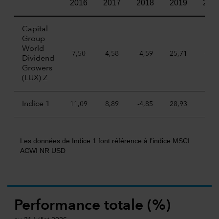
2016
2017
2018
2019
202
Capital
Group
World
7,50
4,58
-4,59
25,71
-2,7
Dividend
Growers
(LUX) Z
Indice 1
11,09
8,89
-4,85
28,93
6,65
Les données de Indice 1 font référence à l’indice MSCI
ACWI NR USD
Performance totale (%)