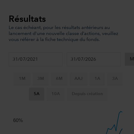
Résultats
Le cas échéant, pour les résultats antérieurs au
lancement d’une nouvelle classe d’actions, veuillez
vous référer à la fiche technique du fonds.
1M
3M
6M
AAJ
1A
3A
5A
10A
Depuis création
Chart
Combination chart with 3 data series.
The chart has 2 X axes displaying Time, and navigator-x-ax
60%
The chart has 2 Y axes displaying values, and navigator-y-