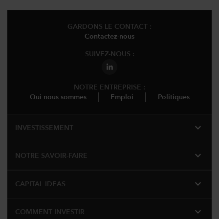
GARDONS LE CONTACT :
Contactez-nous
SUIVEZ-NOUS :
NOTRE ENTREPRISE :
Qui nous sommes
Emploi
Politiques
expand_more
INVESTISSEMENT
expand_more
NOTRE SAVOIR-FAIRE
expand_more
CAPITAL IDEAS
expand_more
COMMENT INVESTIR