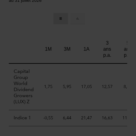
au 31 juillet 2026
3
5
1M
3M
1A
ans
ans
p.a.
p.a.
Capital
Group
World
1,75
5,95
17,05
12,57
8,81
Dividend
Growers
(LUX) Z
Indice 1
-0,55
6,44
21,47
16,63
11,52