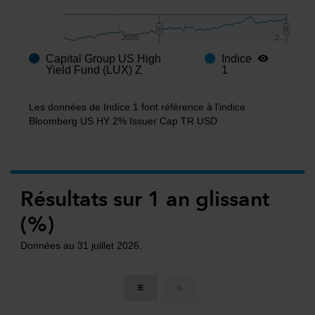
2020
2020
2…
2…
Capital Group US High
Indice
End of interactive chart.
Yield Fund (LUX) Z
1
Les données de Indice 1 font référence à l’indice
Bloomberg US HY 2% Issuer Cap TR USD
Résultats sur 1 an glissant
(%)
Données au 31 juillet 2026.