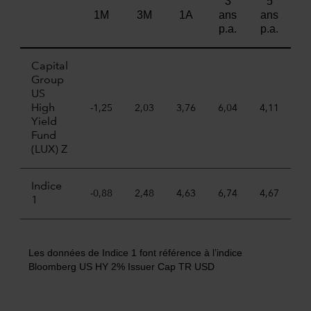
3
5
D
1M
3M
1A
ans
ans
cr
p.a.
p.a.
Capital
Group
US
High
-1,25
2,03
3,76
6,04
4,11
Yield
Fund
(LUX) Z
Indice
-0,88
2,48
4,63
6,74
4,67
1
Les données de Indice 1 font référence à l’indice
Bloomberg US HY 2% Issuer Cap TR USD