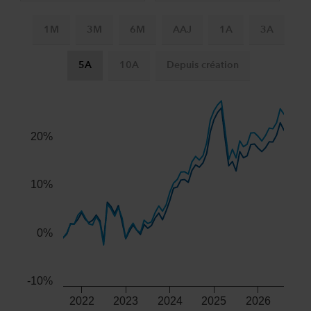
1M
3M
6M
AAJ
1A
3A
5A
10A
Depuis création
Chart
Combination chart with 3 data series.
The chart has 2 X axes displaying Time, and navigator-x-ax
20%
The chart has 2 Y axes displaying values, and navigator-y-
10%
0%
-10%
2022
2023
2024
2025
2026