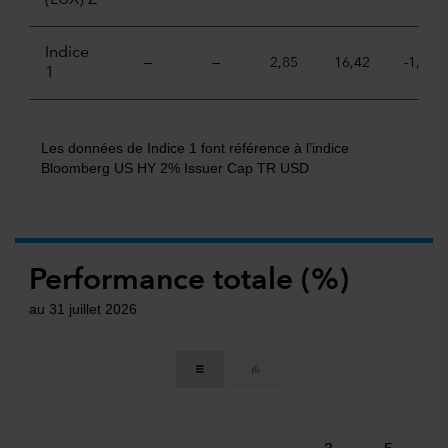
(LUX) Z
Indice
—
—
2,85
16,42
-1,79
1
Les données de Indice 1 font référence à l’indice
Bloomberg US HY 2% Issuer Cap TR USD
Performance totale (%)
au 31 juillet 2026