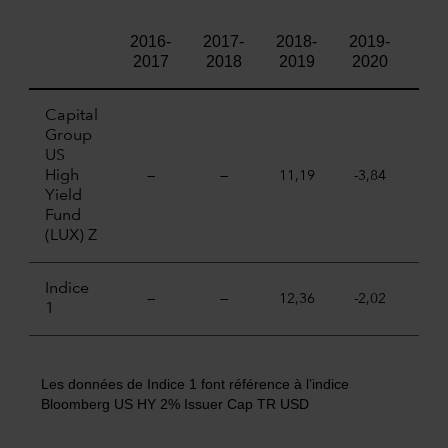
2016-
2017-
2018-
2019-
202
2017
2018
2019
2020
20
Capital
Group
US
High
—
—
11,19
-3,84
9,
Yield
Fund
(LUX) Z
Indice
—
—
12,36
-2,02
10,
1
Les données de Indice 1 font référence à l’indice
Bloomberg US HY 2% Issuer Cap TR USD