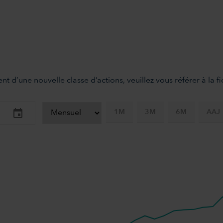
nt d’une nouvelle classe d’actions, veuillez vous référer à la 
1M
3M
6M
AAJ
-axis.
-y-axis.