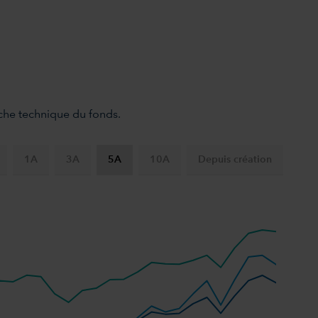
fiche technique du fonds.
1A
3A
5A
10A
Depuis création