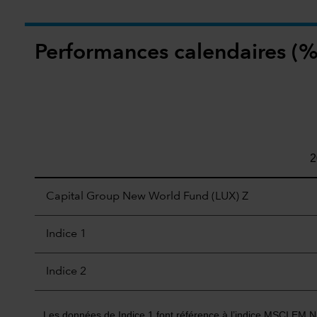
Performances calendaires (%
2
Capital Group New World Fund (LUX) Z
Indice 1
Indice 2
Les données de Indice 1 font référence à l’indice MSCI EM