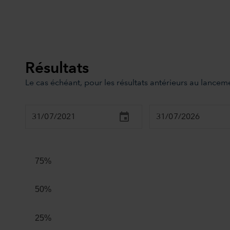
Résultats
Le cas échéant, pour les résultats antérieurs au lanceme
Chart
Combination chart with 4 data series.
The chart has 2 X axes displaying Time, and navigator-x
75%
The chart has 2 Y axes displaying values, and navigator
50%
25%