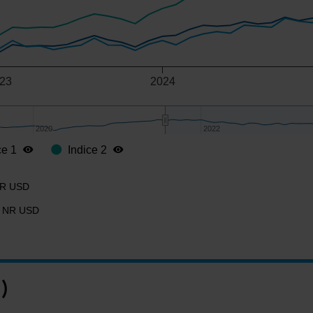
23
2024
2020
2020
2022
2022
ce 1
Indice 2
 NR USD
WI NR USD
)