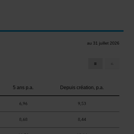
au 31 juillet 2026
5 ans p.a.
Depuis création, p.a.
6,96
9,53
8,68
8,44