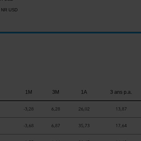
WI NR USD
1M
3M
1A
3 ans p.a.
-3,28
6,28
26,02
13,87
-3,68
6,87
35,73
17,64