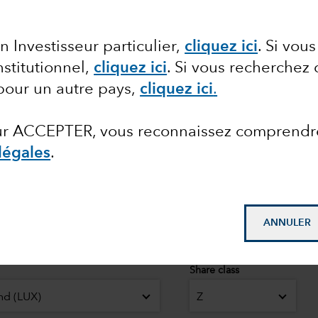
s
et
n Investisseur particulier,
cliquez ici
. Si vou
nstitutionnel,
cliquez ici
.
Si vous recherchez 
© 2026 Morningstar. Tou
pour un autre pays,
cliquez ici
.
catégorie Z sur EUR. N
ital
Emergents Fonds au 31
026
sur ACCEPTER, vous reconnaissez comprendr
April 2026.
légales
.
ANNULER
Share class
nd (LUX)
Z