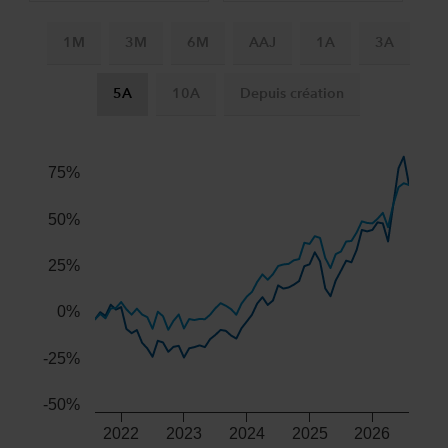
1M
3M
6M
AAJ
1A
3A
5A
10A
Depuis création
Chart
Combination chart with 3 data series.
75%
The chart has 2 X axes displaying Time, and navigator-x-ax
The chart has 2 Y axes displaying values, and navigator-y-
50%
25%
0%
-25%
-50%
2022
2023
2024
2025
2026