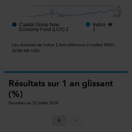
2022
2022
2026
2026
Capital Group New
Indice
End of interactive chart.
Economy Fund (LUX) Z
1
Les données de Indice 1 font référence à l’indice MSCI
ACWI NR USD
Résultats sur 1 an glissant
(%)
Données au 31 juillet 2026.