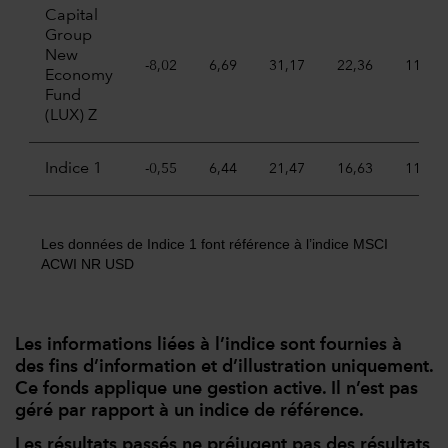
Capital
Group
New
-8,02
6,69
31,17
22,36
11,55
Economy
Fund
(LUX) Z
Indice 1
-0,55
6,44
21,47
16,63
11,52
Les données de Indice 1 font référence à l’indice MSCI
ACWI NR USD
Les informations liées à l’indice sont fournies à
des fins d’information et d’illustration uniquement.
Ce fonds applique une gestion active. Il n’est pas
géré par rapport à un indice de référence.
Les résultats passés ne préjugent pas des résultats