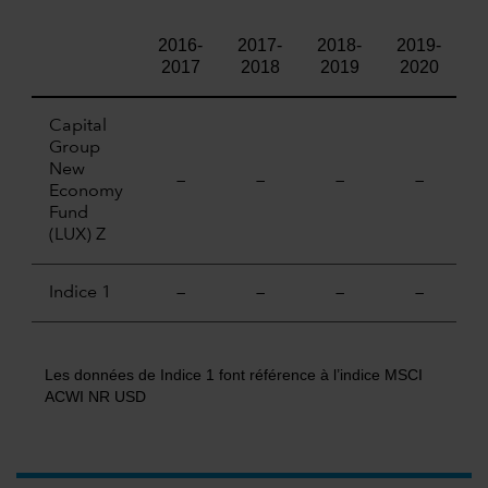
2016-
2017-
2018-
2019-
2
2017
2018
2019
2020
Capital
Group
New
—
—
—
—
2
Economy
Fund
(LUX) Z
Indice 1
—
—
—
—
3
Les données de Indice 1 font référence à l’indice MSCI
ACWI NR USD