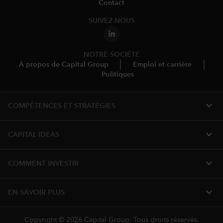
Contact
SUIVEZ-NOUS
NOTRE SOCIÉTÉ
À propos de Capital Group
Emploi et carrière
Politiques
expand_more
COMPÉTENCES ET STRATÉGIES
expand_more
CAPITAL IDEAS
expand_more
COMMENT INVESTIR
expand_more
EN SAVOIR PLUS
Copyright © 2026 Capital Group. Tous droits réservés.