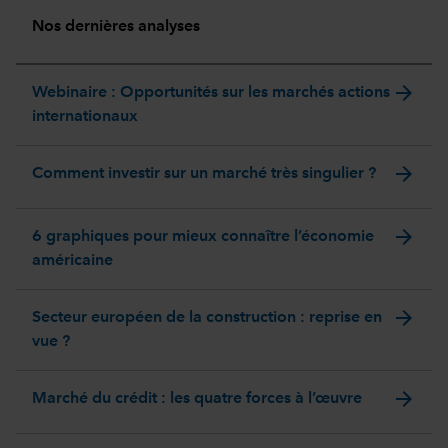
Nos dernières analyses
arrow_forward
Webinaire : Opportunités sur les marchés actions
internationaux
arrow_forward
Comment investir sur un marché très singulier ?
arrow_forward
6 graphiques pour mieux connaître l’économie
américaine
arrow_forward
Secteur européen de la construction : reprise en
vue ?
arrow_forward
Marché du crédit : les quatre forces à l’œuvre