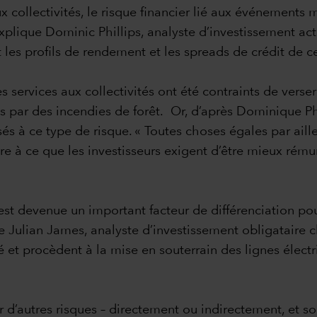
ux collectivités, le risque financier lié aux événement
xplique Dominic Phillips, analyste d’investissement act
t les profils de rendement et les spreads de crédit de c
s services aux collectivités ont été contraints de vers
s par des incendies de forêt. Or, d’après Dominique Ph
s à ce type de risque. « Toutes choses égales par aill
endre à ce que les investisseurs exigent d’être mieux rém
 est devenue un important facteur de différenciation po
e Julian James, analyste d’investissement obligataire c
et procèdent à la mise en souterrain des lignes électri
r d’autres risques – directement ou indirectement, et 