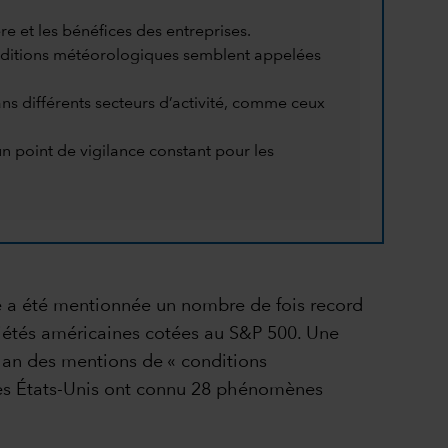
e et les bénéfices des entreprises.
 conditions météorologiques semblent appelées
ns différents secteurs d’activité, comme ceux
n point de vigilance constant pour les
lle a été mentionnée un nombre de fois record
ociétés américaines cotées au S&P 500. Une
 an des mentions de « conditions
, les États-Unis ont connu 28 phénomènes