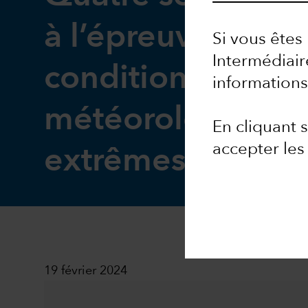
à l’épreuve des
Si vous êtes 
Intermédiair
conditions
informations
météorologiques
En cliquant
accepter le
extrêmes
19 février 2024