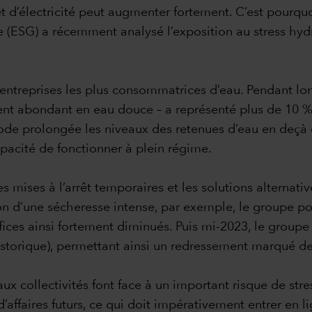
t d’électricité peut augmenter fortement. C’est pourqu
 (ESG) a récemment analysé l’exposition au stress hyd
es entreprises les plus consommatrices d’eau. Pendant lo
t abondant en eau douce – a représenté plus de 10 % 
ode prolongée les niveaux des retenues d’eau en deçà 
apacité de fonctionner à plein régime.
s mises à l’arrêt temporaires et les solutions alternativ
son d’une sécheresse intense, par exemple, le groupe p
fices ainsi fortement diminués. Puis mi-2023, le groupe 
torique), permettant ainsi un redressement marqué de 
aux collectivités font face à un important risque de str
re d’affaires futurs, ce qui doit impérativement entrer e