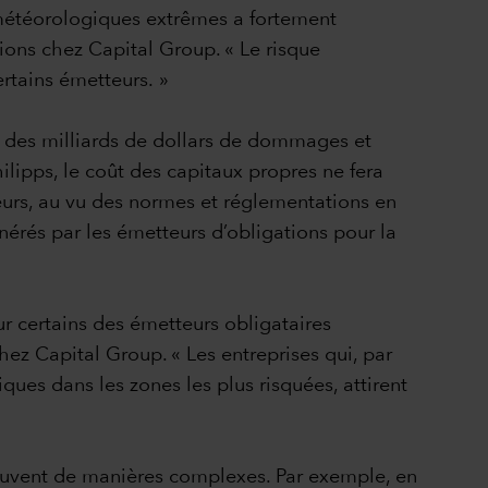
s météorologiques extrêmes a fortement
ions chez Capital Group. « Le risque
ertains émetteurs. »
er des milliards de dollars de dommages et
ilipps, le coût des capitaux propres ne fera
eurs, au vu des normes et réglementations en
unérés par les émetteurs d’obligations pour la
ur certains des émetteurs obligataires
hez Capital Group. « Les entreprises qui, par
ques dans les zones les plus risquées, attirent
souvent de manières complexes. Par exemple, en