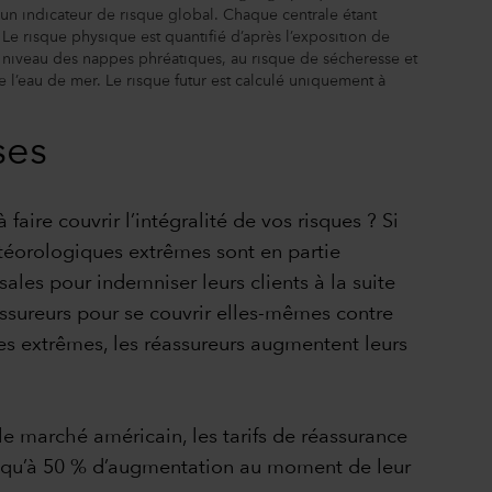
 un indicateur de risque global. Chaque centrale étant
Le risque physique est quantifié d’après l’exposition de
du niveau des nappes phréatiques, au risque de sécheresse et
 de l’eau de mer. Le risque futur est calculé uniquement à
ses
aire couvrir l’intégralité de vos risques ? Si
étéorologiques extrêmes sont en partie
les pour indemniser leurs clients à la suite
assureurs pour se couvrir elles-mêmes contre
s extrêmes, les réassureurs augmentent leurs
le marché américain, les tarifs de réassurance
 jusqu’à 50 % d’augmentation au moment de leur