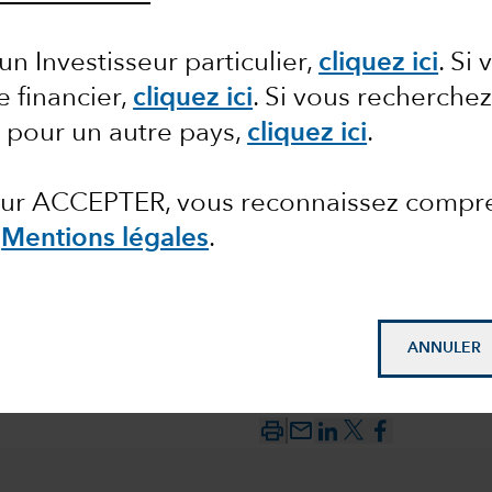
un Investisseur particulier,
cliquez ici
.
Si 
e financier,
cliquez ici
.
Si vous recherchez
 pour un autre pays,
cliquez ici
.
 sur ACCEPTER, vous reconnaissez compr
s
Mentions légales
.
ANNULER
mail_outline