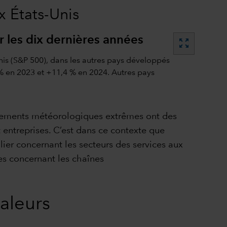
 États-Unis
 les dix dernières années
zoom_out_map
énements météorologiques extrêmes ont des
t entreprises. C’est dans ce contexte que
ulier concernant les secteurs des services aux
ves concernant les chaînes
haleurs