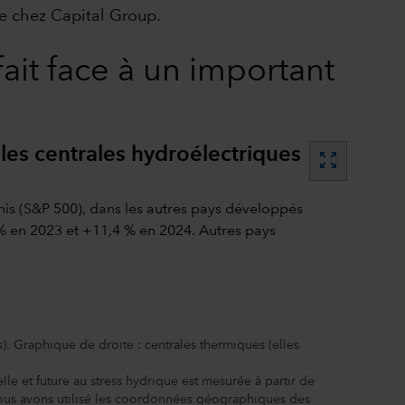
ie chez Capital Group.
fait face à un important
les centrales hydroélectriques
zoom_out_map
s). Graphique de droite : centrales thermiques (elles
elle et future au stress hydrique est mesurée à partir de
. Nous avons utilisé les coordonnées géographiques des