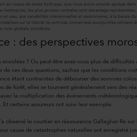
tion au risque de stress hydrique, que nous avons ensuite agrégé dans
l’entreprise, les plus grosses centrales sont davantage représentées. 
s en eau, aux variabilités interannuelles et saisonnières, à la baisse 
 installées sur le littoral ne sont pas concernées puisqu’elles utilisent
 de note globale pondérée.
ce : des perspectives moro
envolées ? Ou peut-être avez-vous plus de difficultés à f
ne de ces deux questions, sachez que les conditions m
ance étant contraintes de débourser des sommes colossa
s de forêt, elles se tournent généralement vers des ré
 avec la multiplication des événements météorologique
s. Et certains assureurs ont suivi leur exemple.
a observé le courtier en réassurance Gallagher Re sur 
es pour cause de catastrophes naturelles ont enregistré