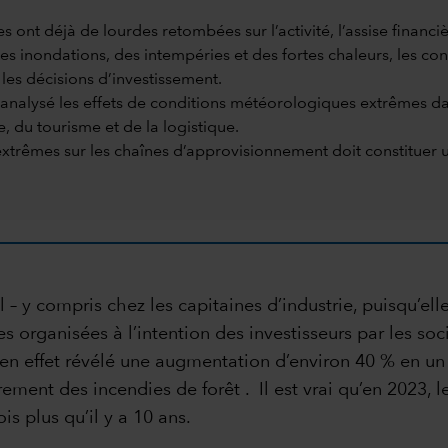
t déjà de lourdes retombées sur l’activité, l’assise financièr
 des inondations, des intempéries et des fortes chaleurs, les
les décisions d’investissement.
 analysé les effets de conditions météorologiques extrêmes da
e, du tourisme et de la logistique.
trêmes sur les chaînes d’approvisionnement doit constituer u
l – y compris chez les capitaines d’industrie, puisqu’e
es organisées à l’intention des investisseurs par les s
en effet révélé une augmentation d’environ 40 % en un
rement des incendies de forêt . Il est vrai qu’en 2023
s plus qu’il y a 10 ans.