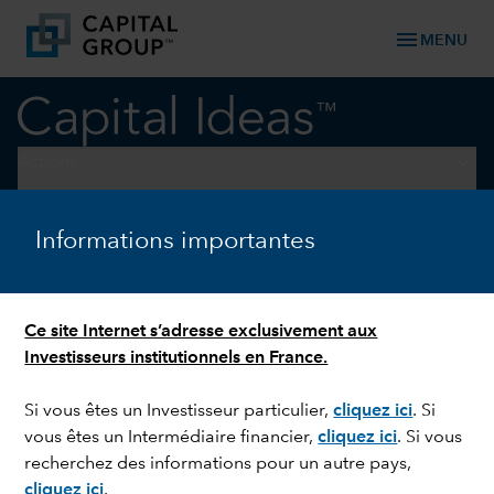
menu
MENU
keyboard_arrow_down
Actions
TECHNOLOGIE ET INNOVATION
Informations importantes
Investir à long terme : quatre
mégatendances porteuses
Ce site Internet s’adresse exclusivement aux
Investisseurs institutionnels en France.
Si vous êtes un Investisseur particulier,
cliquez ici
.
Si
vous êtes un Intermédiaire financier,
cliquez ici
.
Si vous
recherchez des informations pour un autre pays,
cliquez ici
.