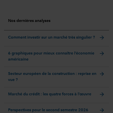
Nos dernières analyses
arrow_forward
Comment investir sur un marché très singulier ?
arrow_forward
6 graphiques pour mieux connaître l’économie
américaine
arrow_forward
Secteur européen de la construction : reprise en
vue ?
arrow_forward
Marché du crédit : les quatre forces à l’œuvre
arrow_forward
Perspectives pour le second semestre 2026