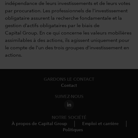
indépendance de leurs investissements et de leurs votes
par procuration. Les professionnels de l’investissement
obligataire assurent la recherche fondamentale et la
gestion d’actifs obligataires par le biais de
Capital Group. En ce qui concerne les valeurs mobilières
assimilables à des actions, ils agissent uniquement pour
le compte de l’un des trois groupes d’investissement en
actions.
GARDONS LE CONTACT
Contact
SUIVEZ-NOUS
NOTRE SOCIÉTÉ
À propos de Capital Group
Emploi et carrière
Politiques