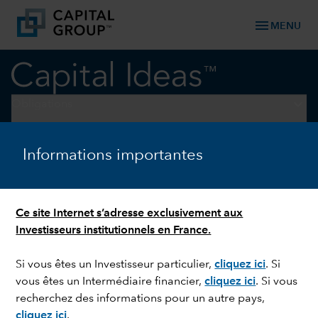
menu
MENU
keyboard_arrow_down
Obligations
GESTION OBLIGATAIRE
Informations importantes
Obligations investment
grade : en quête
Ce site Internet s’adresse exclusivement aux
d’opportunités singulières
Investisseurs institutionnels en France.
Si vous êtes un Investisseur particulier,
cliquez ici
.
Si
vous êtes un Intermédiaire financier,
cliquez ici
.
Si vous
recherchez des informations pour un autre pays,
cliquez ici
.