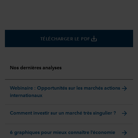
save_alt
TÉLÉCHARGER LE PDF
Nos dernières analyses
arrow_forward
Webinaire : Opportunités sur les marchés actions
internationaux
arrow_forward
Comment investir sur un marché très singulier ?
arrow_forward
6 graphiques pour mieux connaître l’économie