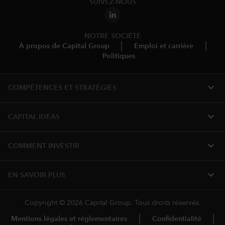
SUIVEZ-NOUS
NOTRE SOCIÉTÉ
À propos de Capital Group
Emploi et carrière
Politiques
expand_more
COMPÉTENCES ET STRATÉGIES
expand_more
CAPITAL IDEAS
expand_more
COMMENT INVESTIR
expand_more
EN SAVOIR PLUS
Copyright © 2026 Capital Group. Tous droits réservés.
Mentions légales et réglementaires
Confidentialité