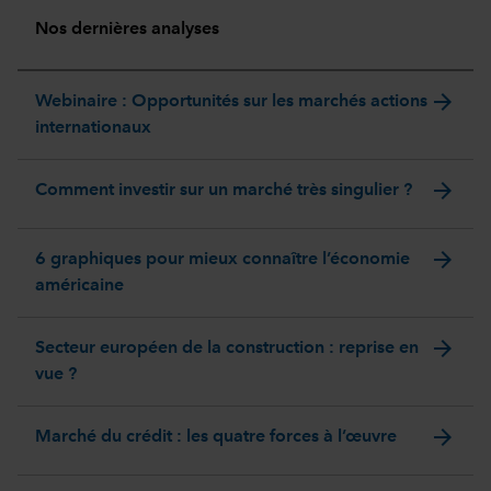
Nos dernières analyses
arrow_forward
Webinaire : Opportunités sur les marchés actions
internationaux
arrow_forward
Comment investir sur un marché très singulier ?
arrow_forward
6 graphiques pour mieux connaître l’économie
américaine
arrow_forward
Secteur européen de la construction : reprise en
vue ?
arrow_forward
Marché du crédit : les quatre forces à l’œuvre