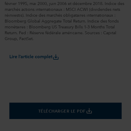
février 1995, mai 2000, juin 2006 et décembre 2018. Indice des
marchés actions internationaux : MSCI ACWI (dividendes nets
réinvestis). Indice des marchés obligataires internationaux :
Bloomberg Global Aggregate Total Return. Indice des fonds
monétaires : Bloomberg US Treasury Bills 1-3 Months Total
Return. Fed : Réserve fédérale américaine. Sources : Capital
Group, FactSet.
save_alt
Lire l’article complet
save_alt
TÉLÉCHARGER LE PDF