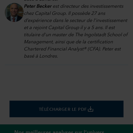
Peter Becker
est directeur des investissements
chez Capital Group. Il possède 27 ans
d’expérience dans le secteur de l’investissement
et a rejoint Capital Group il y a 5 ans. Il est
titulaire d’un master de The Ingolstadt School of
Management, ainsi que de la certification
Chartered Financial Analyst® (CFA). Peter est
basé à Londres.
save_alt
TÉLÉCHARGER LE PDF
Nos meilleures analyses sur l’univers