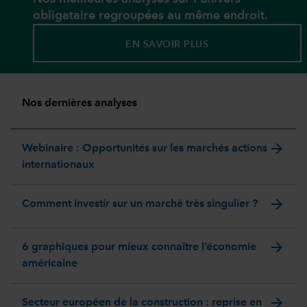
obligataire regroupées au même endroit.
EN SAVOIR PLUS
Nos dernières analyses
arrow_forward
Webinaire : Opportunités sur les marchés actions
internationaux
arrow_forward
Comment investir sur un marché très singulier ?
arrow_forward
6 graphiques pour mieux connaître l’économie
américaine
arrow_forward
Secteur européen de la construction : reprise en