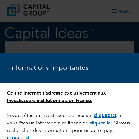
menu
MENU
keyboard_arrow_down
Obligations
OBLIGATIONS
Informations importantes
Obligations investment
grade : un marché solide en
Ce site Internet s’adresse exclusivement aux
dépit des apparences
Investisseurs institutionnels en France.
Si vous êtes un Investisseur particulier,
cliquez ici
.
Si
vous êtes un Intermédiaire financier,
cliquez ici
.
Si vous
recherchez des informations pour un autre pays,
cliquez ici
.