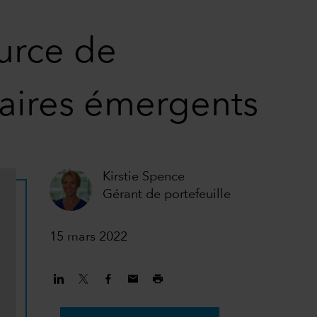
ource de
taires émergents
Kirstie Spence
Gérant de portefeuille
15 mars 2022