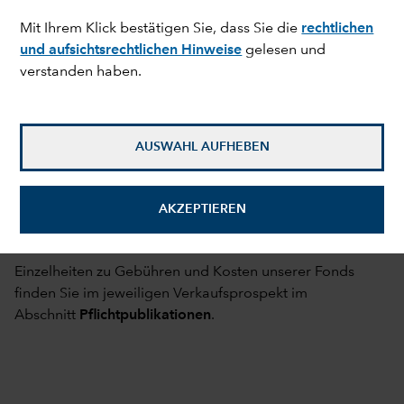
(einschließlich der
Mit Ihrem Klick bestätigen Sie, dass Sie die
rechtlichen
jährlichen
und aufsichtsrechtlichen Hinweise
gelesen und
Managementgebühr)
verstanden haben.
Portfoliotransaktionskosten
Ja
Ausgabeaufschlag
Vollständige
Informationen finden
AUSWAHL AUFHEBEN
Sie im
Verkaufsprospekt
AKZEPTIEREN
Rücknahmegebühr
Nein
Einzelheiten zu Gebühren und Kosten unserer Fonds
finden Sie im jeweiligen Verkaufsprospekt im
Abschnitt
Pflichtpublikationen
.