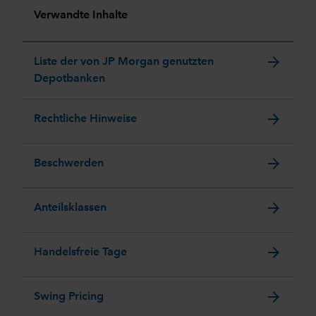
Verwandte Inhalte
arrow_forward
Liste der von JP Morgan genutzten
Depotbanken
arrow_forward
Rechtliche Hinweise
arrow_forward
Beschwerden
arrow_forward
Anteilsklassen
arrow_forward
Handelsfreie Tage
arrow_forward
Swing Pricing