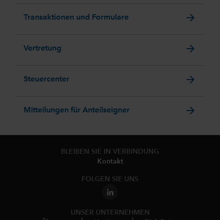
arrow_forward
Transaktionen und Formulare
arrow_forward
Vertretung
arrow_forward
Steuercenter
arrow_forward
Mitteilungen für Anteilseigner
BLEIBEN SIE IN VERBINDUNG
Kontakt
FOLGEN SIE UNS
UNSER UNTERNEHMEN