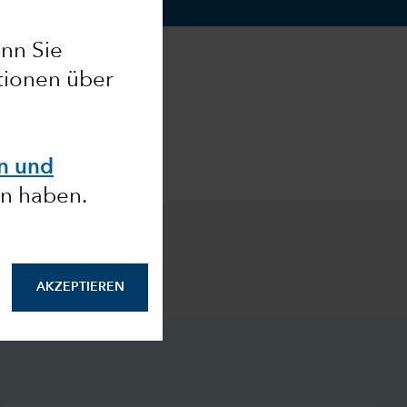
enn Sie
ationen über
en und
n haben.
AKZEPTIEREN