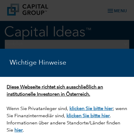
menu
MENU
keyboard_arrow_down
Ausblick
Wichtige Hinweise
LANGFRISTIGES INVESTIEREN
Halbjahresausblick 2024: Die
neue Realität des Investierens
Diese Webseite richtet sich ausschließlich an
institutionelle Investoren in Österreich.
Wenn Sie Privatanleger sind,
klicken Sie bitte hier
; wenn
Sie Finanzintermediär sind,
klicken Sie bitte hier
.
Informationen über andere Standorte/Länder finden
Sie
hier
.