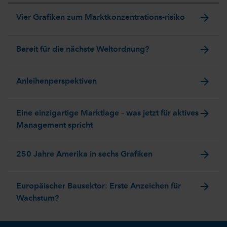
arrow_forward
Vier Grafiken zum Marktkonzentrations-risiko
arrow_forward
Bereit für die nächste Weltordnung?
arrow_forward
Anleihenperspektiven
arrow_forward
Eine einzigartige Marktlage – was jetzt für aktives
Management spricht
arrow_forward
250 Jahre Amerika in sechs Grafiken
arrow_forward
Europäischer Bausektor: Erste Anzeichen für
Wachstum?