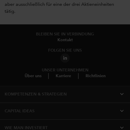
aber ausschließlich für eine der drei Aktieneinheiten
tätig.
BLEIBEN SIE IN VERBINDUNG
Kontakt
FOLGEN SIE UNS
UNSER UNTERNEHMEN
Über uns
Karriere
Richtlinien
expand_more
KOMPETENZEN & STRATEGIEN
expand_more
CAPITAL IDEAS
expand_more
WIE MAN INVESTIERT