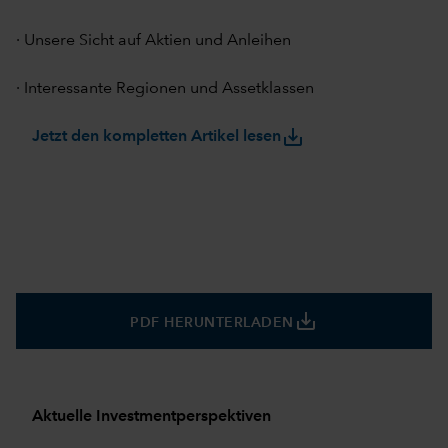
· Unsere Sicht auf Aktien und Anleihen
· Interessante Regionen und Assetklassen
save_alt
Jetzt den kompletten Artikel lesen
save_alt
PDF HERUNTERLADEN
Aktuelle Investmentperspektiven