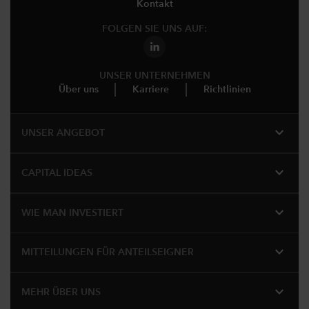
Kontakt
FOLGEN SIE UNS AUF:
UNSER UNTERNEHMEN
Über uns
Karriere
Richtlinien
expand_more
UNSER ANGEBOT
expand_more
CAPITAL IDEAS
expand_more
WIE MAN INVESTIERT
expand_more
MITTEILUNGEN FÜR ANTEILSEIGNER
expand_more
MEHR ÜBER UNS