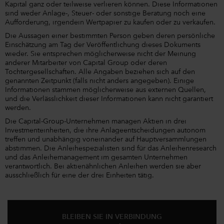
Kapital ganz oder teilweise verlieren können. Diese Informationen
sind weder Anlage-, Steuer- oder sonstige Beratung noch eine
Aufforderung, irgendein Wertpapier zu kaufen oder zu verkaufen.
Die Aussagen einer bestimmten Person geben deren persönliche
Einschätzung am Tag der Veröffentlichung dieses Dokuments
wieder. Sie entsprechen möglicherweise nicht der Meinung
anderer Mitarbeiter von Capital Group oder deren
Tochtergesellschaften. Alle Angaben beziehen sich auf den
genannten Zeitpunkt (falls nicht anders angegeben). Einige
Informationen stammen möglicherweise aus externen Quellen,
und die Verlässlichkeit dieser Informationen kann nicht garantiert
werden.
Die Capital-Group-Unternehmen managen Aktien in drei
Investmenteinheiten, die ihre Anlageentscheidungen autonom
treffen und unabhängig voneinander auf Hauptversammlungen
abstimmen. Die Anleihespezialisten sind für das Anleihenresearch
und das Anleihemanagement im gesamten Unternehmen
verantwortlich. Bei aktienähnlichen Anleihen werden sie aber
ausschließlich für eine der drei Einheiten tätig.
BLEIBEN SIE IN VERBINDUNG