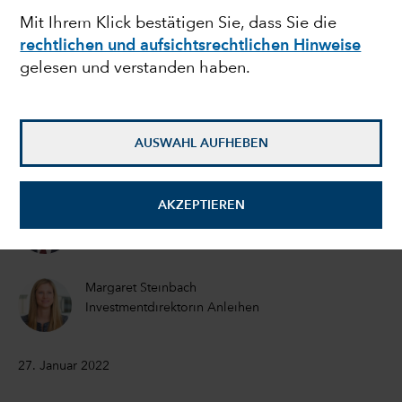
Mit Ihrem Klick bestätigen Sie, dass Sie die
des Aktienmarktes eine
rechtlichen und aufsichtsrechtlichen Hinweise
gelesen und verstanden haben.
Chance?
Darrell Spence
AUSWAHL AUFHEBEN
Volkswirt
AKZEPTIEREN
Tom Hollenberg
Portfoliomanager für festverzinsliche Anlagen
Margaret Steinbach
Investmentdirektorin Anleihen
27. Januar 2022