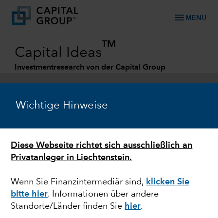
menu
MENU
TM
Capital Ideas
Investmentresearch von der Capital Group
Categories
Wichtige Hinweise
Diese Webseite richtet sich ausschließlich an
Privatanleger in Liechtenstein.
Wenn Sie Finanzintermediär sind,
klicken Sie
bitte hier
. Informationen über andere
MARKTVOLATILITÄT
Standorte/Länder finden Sie
hier
.
Liegt in der Volatilität