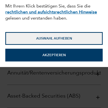
Mit Ihrem Klick bestätigen Sie, dass Sie die
rechtlichen und aufsichtsrechtlichen Hinweise
gelesen und verstanden haben.
Agency Mortgage-Backed
Securities (MBS)
AUSWAHL AUFHEBEN
Alpha
AKZEPTIEREN
Annuität/Rentenversicherungsprodukt
Asset-Backed Securities (ABS)