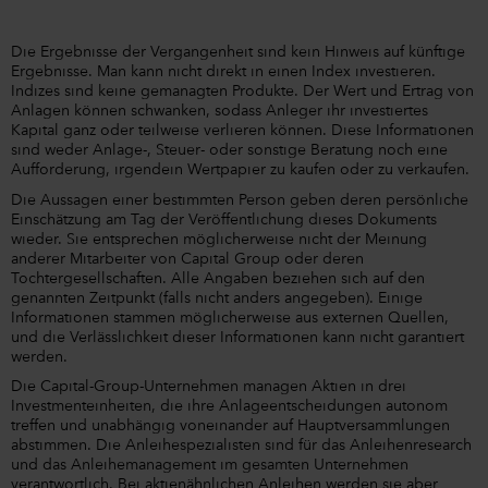
Die Ergebnisse der Vergangenheit sind kein Hinweis auf künftige
Ergebnisse. Man kann nicht direkt in einen Index investieren.
Indizes sind keine gemanagten Produkte. Der Wert und Ertrag von
Anlagen können schwanken, sodass Anleger ihr investiertes
Kapital ganz oder teilweise verlieren können. Diese Informationen
sind weder Anlage-, Steuer- oder sonstige Beratung noch eine
Aufforderung, irgendein Wertpapier zu kaufen oder zu verkaufen.
Die Aussagen einer bestimmten Person geben deren persönliche
Einschätzung am Tag der Veröffentlichung dieses Dokuments
wieder. Sie entsprechen möglicherweise nicht der Meinung
anderer Mitarbeiter von Capital Group oder deren
Tochtergesellschaften. Alle Angaben beziehen sich auf den
genannten Zeitpunkt (falls nicht anders angegeben). Einige
Informationen stammen möglicherweise aus externen Quellen,
und die Verlässlichkeit dieser Informationen kann nicht garantiert
werden.
Die Capital-Group-Unternehmen managen Aktien in drei
Investmenteinheiten, die ihre Anlageentscheidungen autonom
treffen und unabhängig voneinander auf Hauptversammlungen
abstimmen. Die Anleihespezialisten sind für das Anleihenresearch
und das Anleihemanagement im gesamten Unternehmen
verantwortlich. Bei aktienähnlichen Anleihen werden sie aber