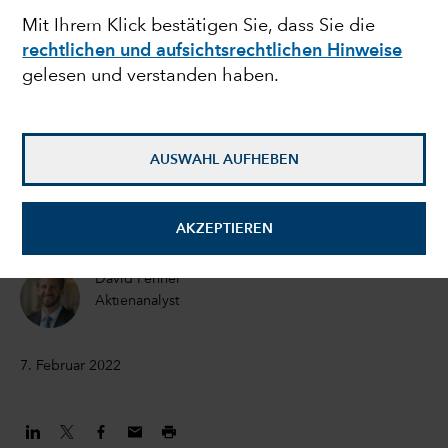
Mit Ihrem Klick bestätigen Sie, dass Sie die
Turbulente Zeiten für
rechtlichen und aufsichtsrechtlichen Hinweise
gelesen und verstanden haben.
US-Software-Aktien –
was kommt danach?
AUSWAHL AUFHEBEN
Julien Gaertner
Investmentanalystin
AKZEPTIEREN
David Penner
Aktienanalyst
7. Februar 2022