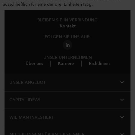
ausschließlich für eine der drei Einheiten tätig.
BLEIBEN SIE IN VERBINDUNG
Kontakt
FOLGEN SIE UNS AUF:
UNSER UNTERNEHMEN
Über uns
Karriere
Richtlinien
expand_more
UNSER ANGEBOT
expand_more
CAPITAL IDEAS
expand_more
WIE MAN INVESTIERT
expand_more
MITTEILUNGEN FÜR ANTEILSEIGNER