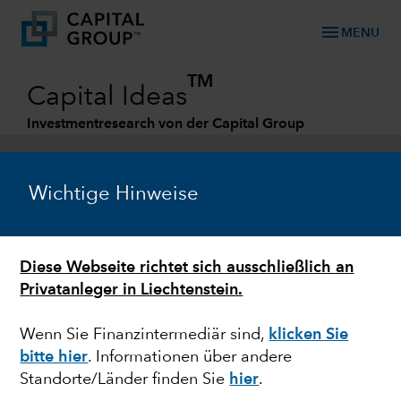
menu
MENU
TM
Capital Ideas
Investmentresearch von der Capital Group
Categories
Wichtige Hinweise
Diese Webseite richtet sich ausschließlich an
Privatanleger in Liechtenstein.
Wenn Sie Finanzintermediär sind,
klicken Sie
bitte hier
. Informationen über andere
TECHNOLOGIE UND INNOVATIONEN
Standorte/Länder finden Sie
hier
.
Gewitterwolken: