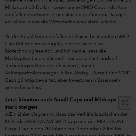
Unternehmen mit Marktkapitalisierungen von maximal 20
Milliarden US-Dollar – sogenannte SMID Caps – dürften
von fallenden Finanzierungskosten profitieren. Das gilt
vor allem, wenn die Wirtschaft weiter stabil wächst.
"In der Regel kommen fallende Zinsen bestimmten SMID-
Cap-Unternehmen zugute, beispielsweise im
Biotechnologiesektor, und ich denke, dass die
Marktspitze bald nicht mehr nur aus einer Handvoll
Technologieaktien bestehen wird“, meint
Aktienportfoliomanager Julian Abdey. „Zurzeit sind SMID
Caps günstig bewertet, aber Investoren müssen sehr
genau hinsehen.“
Jetzt könnten auch Small Caps und Midcaps
zoom_out_map
stark steigen