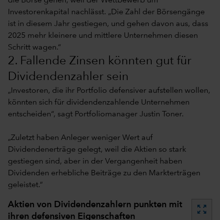
die Börse gehen, weil der Wettbewerb um
Investorenkapital nachlässt. „Die Zahl der Börsengänge
ist in diesem Jahr gestiegen, und gehen davon aus, dass
2025 mehr kleinere und mittlere Unternehmen diesen
Schritt wagen.“
2. Fallende Zinsen könnten gut für
Dividendenzahler sein
„Investoren, die ihr Portfolio defensiver aufstellen wollen,
könnten sich für dividendenzahlende Unternehmen
entscheiden“, sagt Portfoliomanager Justin Toner.
„Zuletzt haben Anleger weniger Wert auf
Dividendenerträge gelegt, weil die Aktien so stark
gestiegen sind, aber in der Vergangenheit haben
Dividenden erhebliche Beiträge zu den Markterträgen
geleistet.“
Aktien von Dividendenzahlern punkten mit
zoom_out_map
ihren defensiven Eigenschaften