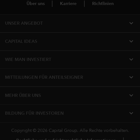
Über uns
Karriere
Richtlinien
expand_more
UNSER ANGEBOT
expand_more
CAPITAL IDEAS
expand_more
WIE MAN INVESTIERT
expand_more
MITTEILUNGEN FÜR ANTEILSEIGNER
expand_more
MEHR ÜBER UNS
expand_more
BILDUNG FÜR INVESTOREN
Copyright © 2026 Capital Group. Alle Rechte vorbehalten.