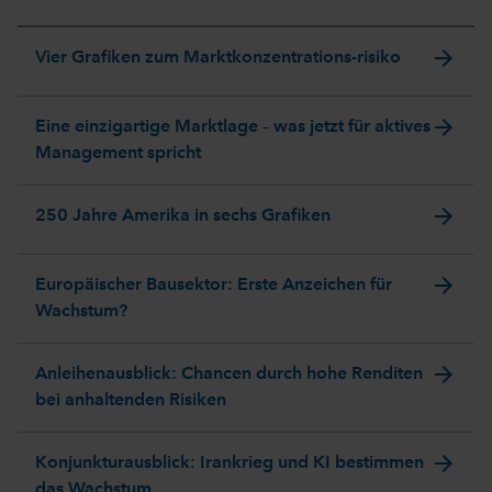
arrow_forward
Vier Grafiken zum Marktkonzentrations-risiko
arrow_forward
Eine einzigartige Marktlage – was jetzt für aktives
Management spricht
arrow_forward
250 Jahre Amerika in sechs Grafiken
arrow_forward
Europäischer Bausektor: Erste Anzeichen für
Wachstum?
arrow_forward
Anleihenausblick: Chancen durch hohe Renditen
bei anhaltenden Risiken
arrow_forward
Konjunkturausblick: Irankrieg und KI bestimmen
das Wachstum