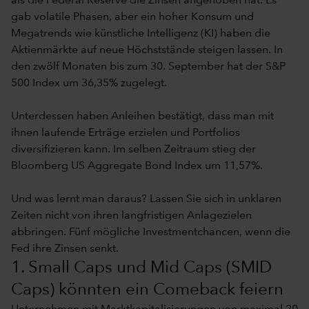
als die Federal Reserve die Zinsen angehoben hat. Es
gab volatile Phasen, aber ein hoher Konsum und
Megatrends wie künstliche Intelligenz (KI) haben die
Aktienmärkte auf neue Höchststände steigen lassen. In
den zwölf Monaten bis zum 30. September hat der S&P
500 Index um 36,35% zugelegt.
Unterdessen haben Anleihen bestätigt, dass man mit
ihnen laufende Erträge erzielen und Portfolios
diversifizieren kann. Im selben Zeitraum stieg der
Bloomberg US Aggregate Bond Index um 11,57%.
Und was lernt man daraus? Lassen Sie sich in unklaren
Zeiten nicht von ihren langfristigen Anlagezielen
abbringen. Fünf mögliche Investmentchancen, wenn die
Fed ihre Zinsen senkt.
1. Small Caps und Mid Caps (SMID
Caps) könnten ein Comeback feiern