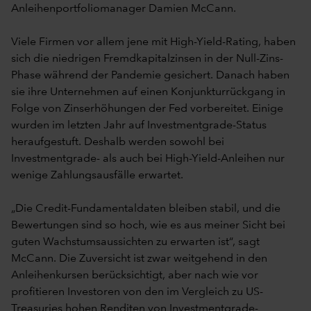
Anleihenportfoliomanager Damien McCann.
Viele Firmen vor allem jene mit High-Yield-Rating, haben
sich die niedrigen Fremdkapitalzinsen in der Null-Zins-
Phase während der Pandemie gesichert. Danach haben
sie ihre Unternehmen auf einen Konjunkturrückgang in
Folge von Zinserhöhungen der Fed vorbereitet. Einige
wurden im letzten Jahr auf Investmentgrade-Status
heraufgestuft. Deshalb werden sowohl bei
Investmentgrade- als auch bei High-Yield-Anleihen nur
wenige Zahlungsausfälle erwartet.
„Die Credit-Fundamentaldaten bleiben stabil, und die
Bewertungen sind so hoch, wie es aus meiner Sicht bei
guten Wachstumsaussichten zu erwarten ist“, sagt
McCann. Die Zuversicht ist zwar weitgehend in den
Anleihenkursen berücksichtigt, aber nach wie vor
profitieren Investoren von den im Vergleich zu US-
Treasuries hohen Renditen von Investmentgrade-