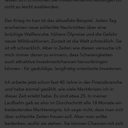
lassen sich Emotionen bei Investmententscheidungen oft
nicht so leicht ausblenden.
Der Krieg im Iran ist das aktuellste Beispiel. Jeden Tag
erscheinen neue schlechte Nachrichten über eine
brüchige Waffenruhe, höhere Ölpreise und die Gefahr
neuer Militäraktionen. Zurzeit ist die Welt schrecklich. Sie
ist oft schrecklich. Aber in Zeiten wie diesen versuche ich
mich immer daran zu erinnern, dass Schwierigkeiten
auch attraktive Investmentchancen hervorbringen
können – für geduldige, langfristig orientierte Investoren.
Ich arbeite jetzt schon fast 40 Jahre in der Finanzbranche
und habe einmal gezählt, wie viele Marktkrisen ich in
dieser Zeit erlebt habe. Es sind etwa 25. In meiner
Laufbahn gab es also im Durchschnitt alle 18 Monate ein
bedeutendes Marktereignis. Ich sage nicht, dass man sich
über schlechte Zeiten freuen soll. Aber man sollte
bedenken, wofür sie stehen. Sie können Chancen mit sich