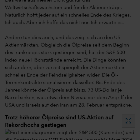
Das wäre aus meiner Sicht gut für das
Weltwirtschaftswachstum und für die Aktienerträge.
Natürlich hofft jeder auf ein schnelles Ende des Krieges.
Ich auch. Aber ich hoffe das nicht nur. Ich erwarte es.
Andere tun dies auch, und das zeigt sich an den US-
Aktienmärkten. Obgleich die Ölpreise seit dem Beginn
des Irankrieges stark gestiegen sind, hat der S&P 500
Index neue Höchststände erreicht. Die Dinge könnten
sich ändern, aber zurzeit spiegelt der Aktienmarkt ein
schnelles Ende der Feindseligkeiten wider. Die Öl-
Terminkontrakte signalisieren dasselbe: Bis Ende des
Jahres könnte der Ölpreis auf bis zu 73 US-Dollar je
Barrel sinken, was etwa dem Niveau vor dem Angriff der
USA und Israels auf den Iran am 28. Februar entspräche.
Trotz höherer Ölpreise sind US-Aktien auf
zoom_out_map
Rekordhochs gestiegen