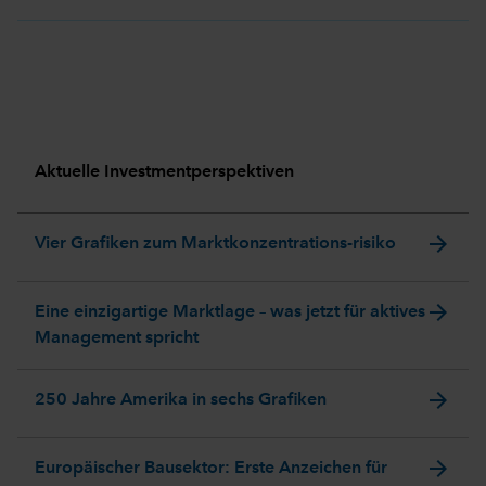
Aktuelle Investmentperspektiven
arrow_forward
Vier Grafiken zum Marktkonzentrations-risiko
arrow_forward
Eine einzigartige Marktlage – was jetzt für aktives
Management spricht
arrow_forward
250 Jahre Amerika in sechs Grafiken
arrow_forward
Europäischer Bausektor: Erste Anzeichen für