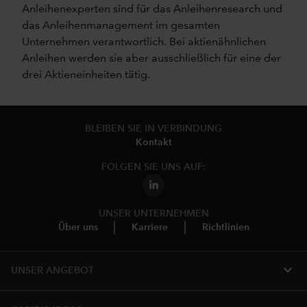
Anleihenexperten sind für das Anleihenresearch und
das Anleihenmanagement im gesamten
Unternehmen verantwortlich. Bei aktienähnlichen
Anleihen werden sie aber ausschließlich für eine der
drei Aktieneinheiten tätig.
BLEIBEN SIE IN VERBINDUNG
Kontakt
FOLGEN SIE UNS AUF:
UNSER UNTERNEHMEN
Über uns
Karriere
Richtlinien
expand_more
UNSER ANGEBOT