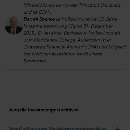
Mineralökonomie von der Princeton University
und ist CFA®.
Darrell Spence
ist Volkswirt und hat 33 Jahre
Investmenterfahrung (Stand 31. Dezember
2025). Er hat einen Bachelor in Volkswirtschaft
vom Occidental College. Außerdem ist er
Chartered Financial Analyst® (CFA) und Mitglied
der National Association for Business
Economics.
Aktuelle Investmentperspektiven
arrow_forward
Vier Grafiken zum Marktkonzentrations-risiko