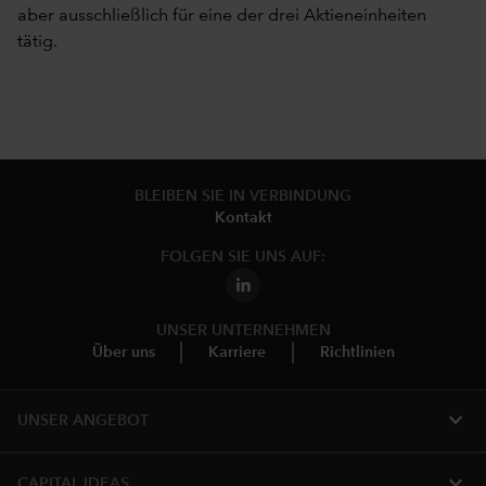
aber ausschließlich für eine der drei Aktieneinheiten
tätig.
BLEIBEN SIE IN VERBINDUNG
Kontakt
FOLGEN SIE UNS AUF:
UNSER UNTERNEHMEN
Über uns
Karriere
Richtlinien
expand_more
UNSER ANGEBOT
expand_more
CAPITAL IDEAS