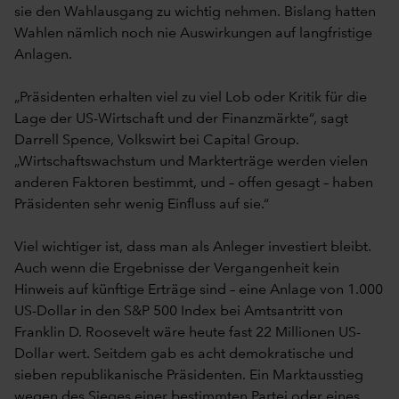
sie den Wahlausgang zu wichtig nehmen. Bislang hatten
Wahlen nämlich noch nie Auswirkungen auf langfristige
Anlagen.
„Präsidenten erhalten viel zu viel Lob oder Kritik für die
Lage der US-Wirtschaft und der Finanzmärkte“, sagt
Darrell Spence, Volkswirt bei Capital Group.
„Wirtschaftswachstum und Markterträge werden vielen
anderen Faktoren bestimmt, und – offen gesagt – haben
Präsidenten sehr wenig Einfluss auf sie.“
Viel wichtiger ist, dass man als Anleger investiert bleibt.
Auch wenn die Ergebnisse der Vergangenheit kein
Hinweis auf künftige Erträge sind – eine Anlage von 1.000
US-Dollar in den S&P 500 Index bei Amtsantritt von
Franklin D. Roosevelt wäre heute fast 22 Millionen US-
Dollar wert. Seitdem gab es acht demokratische und
sieben republikanische Präsidenten. Ein Marktausstieg
wegen des Sieges einer bestimmten Partei oder eines