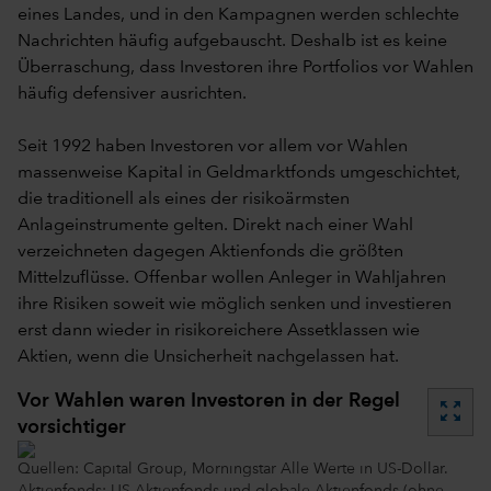
eines Landes, und in den Kampagnen werden schlechte
Nachrichten häufig aufgebauscht. Deshalb ist es keine
Überraschung, dass Investoren ihre Portfolios vor Wahlen
häufig defensiver ausrichten.
Seit 1992 haben Investoren vor allem vor Wahlen
massenweise Kapital in Geldmarktfonds umgeschichtet,
die traditionell als eines der risikoärmsten
Anlageinstrumente gelten. Direkt nach einer Wahl
verzeichneten dagegen Aktienfonds die größten
Mittelzuflüsse. Offenbar wollen Anleger in Wahljahren
ihre Risiken soweit wie möglich senken und investieren
erst dann wieder in risikoreichere Assetklassen wie
Aktien, wenn die Unsicherheit nachgelassen hat.
Vor Wahlen waren Investoren in der Regel
zoom_out_map
vorsichtiger
Quellen: Capital Group, Morningstar Alle Werte in US-Dollar.
Aktienfonds: US-Aktienfonds und globale Aktienfonds (ohne