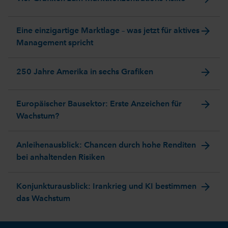
arrow_forward
Eine einzigartige Marktlage – was jetzt für aktives
Management spricht
arrow_forward
250 Jahre Amerika in sechs Grafiken
arrow_forward
Europäischer Bausektor: Erste Anzeichen für
Wachstum?
arrow_forward
Anleihenausblick: Chancen durch hohe Renditen
bei anhaltenden Risiken
arrow_forward
Konjunkturausblick: Irankrieg und KI bestimmen
das Wachstum