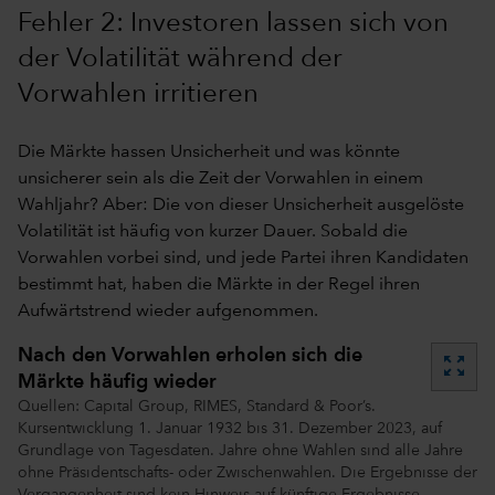
Fehler 2: Investoren lassen sich von
der Volatilität während der
Vorwahlen irritieren
Die Märkte hassen Unsicherheit und was könnte
unsicherer sein als die Zeit der Vorwahlen in einem
Wahljahr? Aber: Die von dieser Unsicherheit ausgelöste
Volatilität ist häufig von kurzer Dauer. Sobald die
Vorwahlen vorbei sind, und jede Partei ihren Kandidaten
bestimmt hat, haben die Märkte in der Regel ihren
Aufwärtstrend wieder aufgenommen.
Nach den Vorwahlen erholen sich die
zoom_out_map
Märkte häufig wieder
Quellen: Capital Group, RIMES, Standard & Poor’s.
Kursentwicklung 1. Januar 1932 bis 31. Dezember 2023, auf
Grundlage von Tagesdaten. Jahre ohne Wahlen sind alle Jahre
ohne Präsidentschafts- oder Zwischenwahlen. Die Ergebnisse der
Vergangenheit sind kein Hinweis auf künftige Ergebnisse.