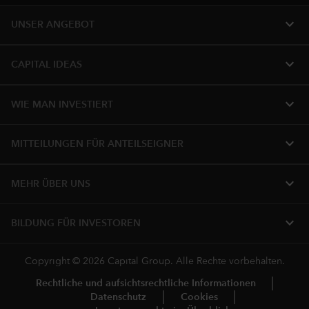
expand_more
UNSER ANGEBOT
expand_more
CAPITAL IDEAS
expand_more
WIE MAN INVESTIERT
expand_more
MITTEILUNGEN FÜR ANTEILSEIGNER
expand_more
MEHR ÜBER UNS
expand_more
BILDUNG FÜR INVESTOREN
Copyright © 2026 Capital Group. Alle Rechte vorbehalten.
Rechtliche und aufsichtsrechtliche Informationen
Datenschutz
Cookies