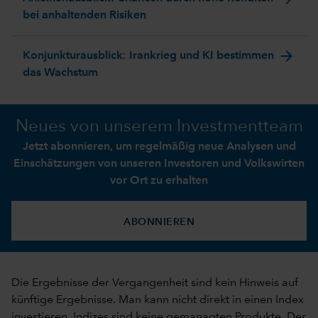
bei anhaltenden Risiken
arrow_forward
Konjunkturausblick: Irankrieg und KI bestimmen
das Wachstum
Neues von unserem Investmentteam
Jetzt abonnieren, um regelmäßig neue Analysen und
Einschätzungen von unseren Investoren und Volkswirten
vor Ort zu erhalten
ABONNIEREN
Die Ergebnisse der Vergangenheit sind kein Hinweis auf
künftige Ergebnisse. Man kann nicht direkt in einen Index
investieren. Indizes sind keine gemanagten Produkte. Der