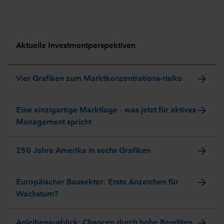
Aktuelle Investmentperspektiven
arrow_forward
Vier Grafiken zum Marktkonzentrations-risiko
arrow_forward
Eine einzigartige Marktlage – was jetzt für aktives
Management spricht
arrow_forward
250 Jahre Amerika in sechs Grafiken
arrow_forward
Europäischer Bausektor: Erste Anzeichen für
Wachstum?
arrow_forward
Anleihenausblick: Chancen durch hohe Renditen