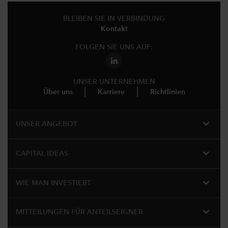
BLEIBEN SIE IN VERBINDUNG
Kontakt
FOLGEN SIE UNS AUF:
UNSER UNTERNEHMEN
Über uns
Karriere
Richtlinien
expand_more
UNSER ANGEBOT
expand_more
CAPITAL IDEAS
expand_more
WIE MAN INVESTIERT
expand_more
MITTEILUNGEN FÜR ANTEILSEIGNER