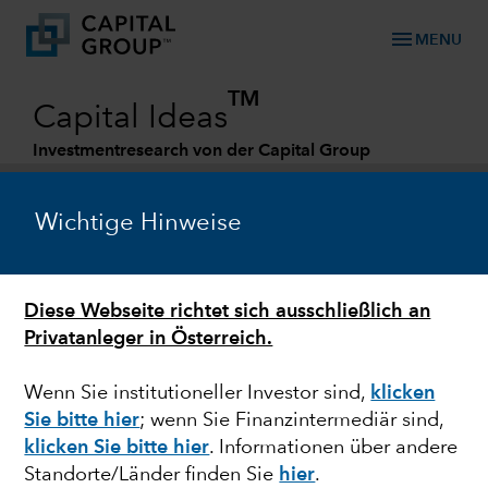
menu
MENU
TM
Capital Ideas
Investmentresearch von der Capital Group
Categories
Wichtige Hinweise
Diese Webseite richtet sich ausschließlich an
Privatanleger in Österreich.
Wenn Sie institutioneller Investor sind,
klicken
Sie bitte hier
; wenn Sie Finanzintermediär sind,
ANLEIHEN
klicken Sie bitte hier
. Informationen über andere
Standorte/Länder finden Sie
hier
.
Konstruktiverer