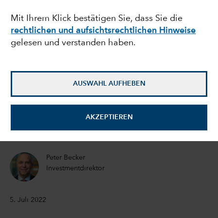
Ausblick für
Mit Ihrem Klick bestätigen Sie, dass Sie die
rechtlichen und aufsichtsrechtlichen Hinweise
Unternehmensanleihen,
gelesen und verstanden haben.
doch Vorsicht ist
weiterhin geboten
AUSWAHL AUFHEBEN
Flavio Carpenzano
AKZEPTIEREN
Investmentdirektor
Peter Becker
Investmentdirektor
5. Juli 2022