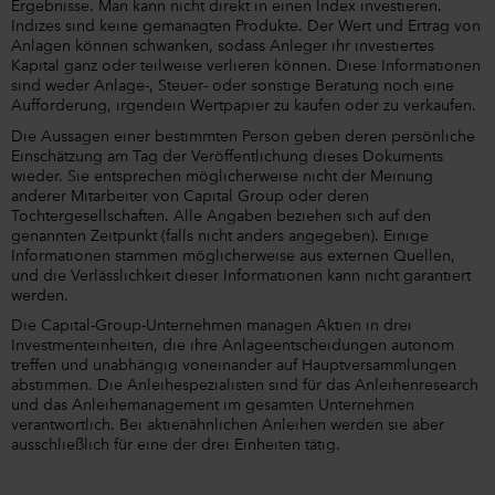
Ergebnisse. Man kann nicht direkt in einen Index investieren.
Indizes sind keine gemanagten Produkte. Der Wert und Ertrag von
Anlagen können schwanken, sodass Anleger ihr investiertes
Kapital ganz oder teilweise verlieren können. Diese Informationen
sind weder Anlage-, Steuer- oder sonstige Beratung noch eine
Aufforderung, irgendein Wertpapier zu kaufen oder zu verkaufen.
Die Aussagen einer bestimmten Person geben deren persönliche
Einschätzung am Tag der Veröffentlichung dieses Dokuments
wieder. Sie entsprechen möglicherweise nicht der Meinung
anderer Mitarbeiter von Capital Group oder deren
Tochtergesellschaften. Alle Angaben beziehen sich auf den
genannten Zeitpunkt (falls nicht anders angegeben). Einige
Informationen stammen möglicherweise aus externen Quellen,
und die Verlässlichkeit dieser Informationen kann nicht garantiert
werden.
Die Capital-Group-Unternehmen managen Aktien in drei
Investmenteinheiten, die ihre Anlageentscheidungen autonom
treffen und unabhängig voneinander auf Hauptversammlungen
abstimmen. Die Anleihespezialisten sind für das Anleihenresearch
und das Anleihemanagement im gesamten Unternehmen
verantwortlich. Bei aktienähnlichen Anleihen werden sie aber
ausschließlich für eine der drei Einheiten tätig.